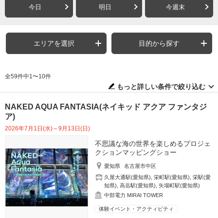
今日
明日
今週末
エリアを選択
目的から探す
全59件中1〜10件
もっと詳しい条件で絞り込む
NAKED AQUA FANTASIA(ネイキッド アクア ファンタジ
ア)
2026年7月1日(水)～9月13日(日)
不思議な海の世界を楽しめるプロジェ
クションマッピングショー
愛知県
名古屋市中区
久屋大通駅(愛知県)
,
栄町駅(愛知県)
,
栄駅(愛
知県)
,
高岳駅(愛知県)
,
矢場町駅(愛知県)
中部電力 MIRAI TOWER
体験イベント・アクティビティ