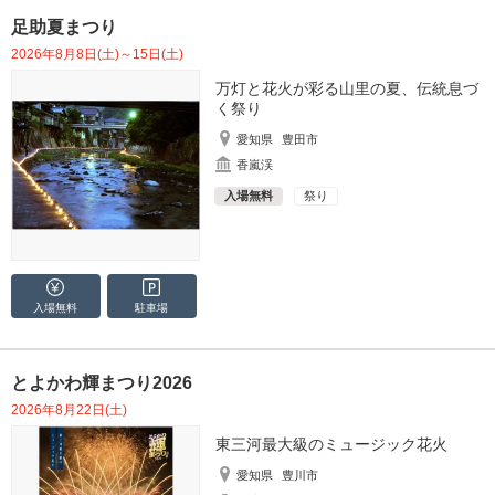
足助夏まつり
2026年8月8日(土)～15日(土)
万灯と花火が彩る山里の夏、伝統息づ
く祭り
愛知県
豊田市
香嵐渓
入場無料
祭り
入場無料
駐車場
とよかわ輝まつり2026
2026年8月22日(土)
東三河最大級のミュージック花火
愛知県
豊川市