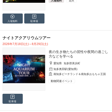
入場無料
花火
入場無料
駐車場
ナイトアクアリウムツアー
2026年7月18日(土)～8月29日(土)
夜の生き物たちの習性や夜間の過ごし
方などを学べる
愛知県
知多郡美浜町
知多奥田駅(愛知県)
南知多ビーチランド＆南知多おもちゃ王国
動物関連イベント
駐車場