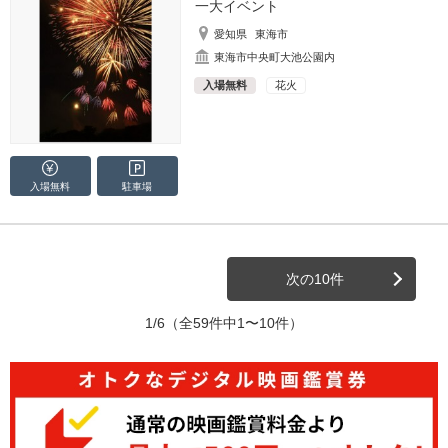
一大イベント
愛知県
東海市
東海市中央町大池公園内
入場無料
花火
入場無料
駐車場
次の10件
1/6
（全59件中1〜10件）