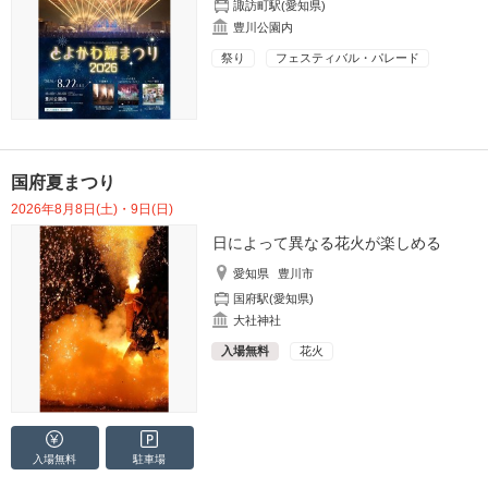
諏訪町駅(愛知県)
豊川公園内
祭り
フェスティバル・パレード
国府夏まつり
2026年8月8日(土)・9日(日)
日によって異なる花火が楽しめる
愛知県
豊川市
国府駅(愛知県)
大社神社
入場無料
花火
入場無料
駐車場