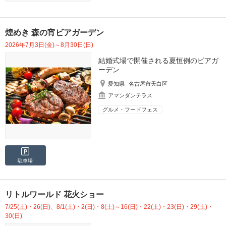
煌めき 森の宵ビアガーデン
2026年7月3日(金)～8月30日(日)
結婚式場で開催される夏恒例のビアガ
ーデン
愛知県
名古屋市天白区
アマンダンテラス
グルメ・フードフェス
駐車場
リトルワールド 花火ショー
7/25(土)・26(日)、8/1(土)・2(日)・8(土)～16(日)・22(土)・23(日)・29(土)・
30(日)