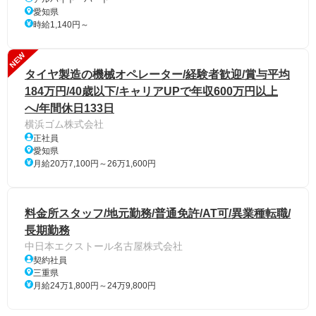
愛知県
時給1,140円～
NEW
タイヤ製造の機械オペレーター/経験者歓迎/賞与平均
184万円/40歳以下/キャリアUPで年収600万円以上
へ/年間休日133日
横浜ゴム株式会社
正社員
愛知県
月給20万7,100円～26万1,600円
料金所スタッフ/地元勤務/普通免許/AT可/異業種転職/
長期勤務
中日本エクストール名古屋株式会社
契約社員
三重県
月給24万1,800円～24万9,800円