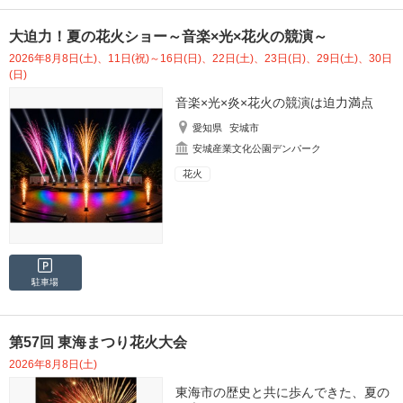
大迫力！夏の花火ショー～音楽×光×花火の競演～
2026年8月8日(土)、11日(祝)～16日(日)、22日(土)、23日(日)、29日(土)、30日
(日)
音楽×光×炎×花火の競演は迫力満点
愛知県
安城市
安城産業文化公園デンパーク
花火
駐車場
第57回 東海まつり花火大会
2026年8月8日(土)
東海市の歴史と共に歩んできた、夏の