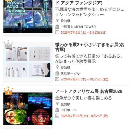
ド アクア ファンタジア)
不思議な海の世界を楽しめるプロジェ
クションマッピングショー
愛知県
中部電力 MIRAI TOWER
2026年7月1日(水)～9月13日(日)
微わかる展2＋小さいすぎるよ展(名
古屋)
笑って共感できる日常の「あるある」
が詰まった体験型展示
愛知県
伏見第一ビル
2026年7月9日(木)～10月12日(祝)
アートアクアリウム展 名古屋2026
金魚が泳ぐ美しい姿を楽しめる
愛知県
中日ホール
2026年7月24日(金)～9月23日(祝)