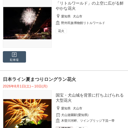
「リトルワールド」の上空に広がる鮮
やかな花火
愛知県
犬山市
野外民族博物館リトルワールド
花火
駐車場
日本ライン夏まつりロングラン花火
2026年8月1日(土)～10日(月)
国宝・犬山城を背景に打ち上げられる
大型花火
愛知県
犬山市
犬山遊園駅(愛知県)
木曽川河畔、ツインブリッジ下流一帯