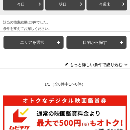
今日
明日
今週末
該当の検索結果は0件でした。
条件を変えてお探しください。
エリアを選択
目的から探す
もっと詳しい条件で絞り込む
1/1
（全0件中1〜0件）