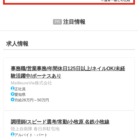
注目情報
求人情報
事務職/営業事務/年間休日125日以上/ネイルOK/未経
験活躍中/ボーナスあり
MeilleureVie株式会社
正社員
愛知県
月給26万円～50万円
調理師/スピード選考/常勤/小牧原 名鉄小牧線
陸上自衛隊 春日井駐屯地
アルバイト・パート