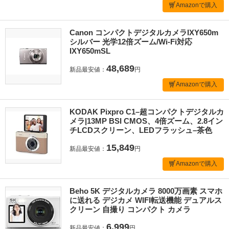
Amazonで購入
Canon コンパクトデジタルカメラIXY650m
シルバー 光学12倍ズーム/Wi-Fi対応
IXY650mSL
48,689
新品最安値：
円
Amazonで購入
KODAK Pixpro C1–超コンパクトデジタルカ
メラ|13MP BSI CMOS、4倍ズーム、2.8イン
チLCDスクリーン、LEDフラッシュ–茶色
15,849
新品最安値：
円
Amazonで購入
Beho 5K デジタルカメラ 8000万画素 スマホ
に送れる デジカメ WIFI転送機能 デュアルス
クリーン 自撮り コンパクト カメラ
6,999
新品最安値：
円