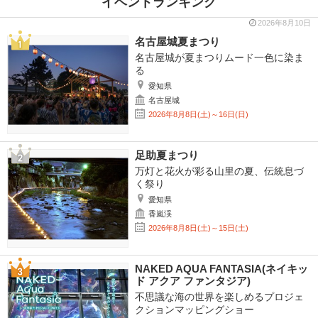
イベントランキング
2026年8月10日
名古屋城夏まつり
名古屋城が夏まつりムード一色に染ま
る
愛知県
名古屋城
2026年8月8日(土)～16日(日)
足助夏まつり
万灯と花火が彩る山里の夏、伝統息づ
く祭り
愛知県
香嵐渓
2026年8月8日(土)～15日(土)
NAKED AQUA FANTASIA(ネイキッ
ド アクア ファンタジア)
不思議な海の世界を楽しめるプロジェ
クションマッピングショー