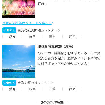
届け！
金麦花火特等席＆グッズが当たる
CHECK!
東海の花火開催カレンダー
愛知
岐阜
三重
静岡
夏休み特集2026【東海】
ウォーカー編集部がおすすめする、この夏
の楽しみ方を紹介。夏休みイベント＆おで
かけスポット情報が盛りだくさん！
CHECK!
東海の夏祭りはこちら
愛知
岐阜
三重
静岡
おでかけ特集