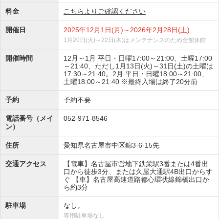
料金
こちらよりご確認ください
開催日
2025年12月1日(月)～2026年2月28日(土)
1月20日(火)～22日(木)はメンテナンスのため全館休館
開催時間
12月～1月 平日・日曜17:00～21:00、土曜17:00
～21:40、ただし1月13日(火)～31日(土)の土曜は
17:30～21:40。2月 平日・日曜18:00～21:00、
土曜18:00～21:40 ※最終入場は終了20分前
予約
予約不要
電話番号（メイ
052-971-8546
ン）
住所
愛知県名古屋市中区錦3-6-15先
交通アクセス
【電車】名古屋市営地下鉄栄駅3番または4番出
口から徒歩3分、または久屋大通駅4B出口からす
ぐ 【車】名古屋高速道路都心環状線錦橋出口か
ら約3分
駐車場
なし。
専用駐車場なし