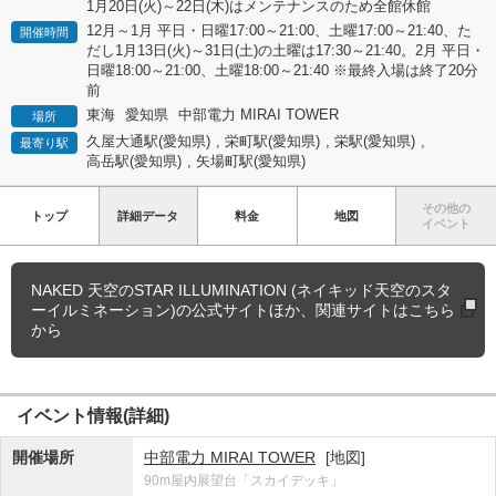
1月20日(火)～22日(木)はメンテナンスのため全館休館
12月～1月 平日・日曜17:00～21:00、土曜17:00～21:40、た
開催時間
だし1月13日(火)～31日(土)の土曜は17:30～21:40。2月 平日・
日曜18:00～21:00、土曜18:00～21:40 ※最終入場は終了20分
前
東海
愛知県
中部電力 MIRAI TOWER
場所
久屋大通駅(愛知県)
,
栄町駅(愛知県)
,
栄駅(愛知県)
,
最寄り駅
高岳駅(愛知県)
,
矢場町駅(愛知県)
その他の
トップ
詳細データ
料金
地図
イベント
NAKED 天空のSTAR ILLUMINATION (ネイキッド天空のスタ
ーイルミネーション)の
公式サイトほか、関連サイトはこちら
から
イベント情報(詳細)
開催場所
中部電力 MIRAI TOWER
[地図]
90m屋内展望台「スカイデッキ」