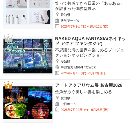
笑って共感できる日常の「あるある」
が詰まった体験型展示
愛知県
伏見第一ビル
2026年7月9日(木)～10月12日(祝)
NAKED AQUA FANTASIA(ネイキッ
ド アクア ファンタジア)
不思議な海の世界を楽しめるプロジェ
クションマッピングショー
愛知県
中部電力 MIRAI TOWER
2026年7月1日(水)～9月13日(日)
アートアクアリウム展 名古屋2026
金魚が泳ぐ美しい姿を楽しめる
愛知県
中日ホール
2026年7月24日(金)～9月23日(祝)