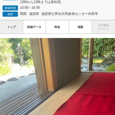
12時から13時までは昼休憩。
10:00～16:00
開催時間
関西
滋賀県
滋賀県立男女共同参画センター内茶亭
場所
その他の
トップ
詳細データ
料金
地図
イベント