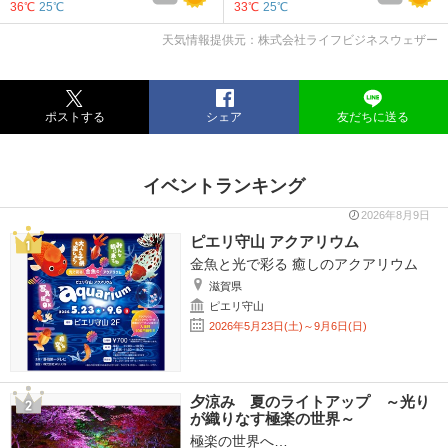
36℃
25℃
33℃
25℃
天気情報提供元：株式会社ライフビジネスウェザー
ポストする
シェア
友だちに送る
イベントランキング
2026年8月9日
ピエリ守山 アクアリウム
金魚と光で彩る 癒しのアクアリウム
滋賀県
ピエリ守山
2026年5月23日(土)～9月6日(日)
夕涼み 夏のライトアップ ～光り
が織りなす極楽の世界～
極楽の世界へ…