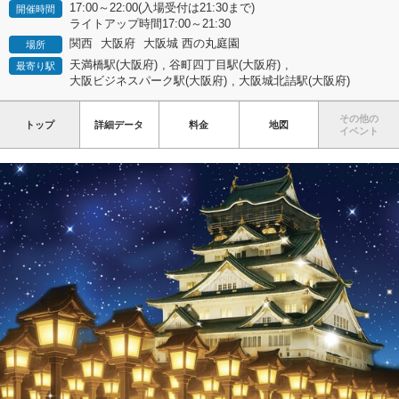
17:00～22:00(入場受付は21:30まで)
開催時間
ライトアップ時間17:00～21:30
関西
大阪府
大阪城 西の丸庭園
場所
天満橋駅(大阪府)
,
谷町四丁目駅(大阪府)
,
最寄り駅
大阪ビジネスパーク駅(大阪府)
,
大阪城北詰駅(大阪府)
その他の
トップ
詳細データ
料金
地図
イベント