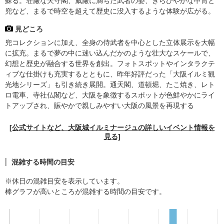
蘇る。荘厳な天守閣、威厳に満ちた武者の姿、きらびやかな甲冑と
兜など、まるで時空を超えて歴史に没入するような体験が広がる。
見どころ
兜コレクションに加え、全身の侍武者を中心とした立体展示を大幅
に拡充。まるで夢の中に迷い込んだかのような壮大なスケールで、
幻想と歴史が融合する世界を創出。フォトスポットやインタラクテ
ィブな仕掛けも充実するとともに、昨年好評だった「大阪イルミ観
光地シリーズ」も引き続き展開。通天閣、道頓堀、たこ焼き、レト
ロ電車、寺社仏閣など、大阪を象徴するスポットが色鮮やかにライ
トアップされ、賑やかで親しみやすい大阪の風景を再現する
[公式サイトなど、大阪城イルミナージュの詳しいイベント情報を
見る]
混雑する時間の目安
※休日の混雑目安を表示しています。
棒グラフが高いところが混雑する時間の目安です。