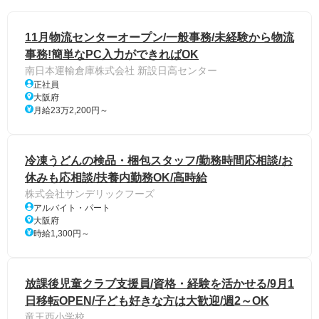
11月物流センターオープン/一般事務/未経験から物流
事務!簡単なPC入力ができればOK
南日本運輸倉庫株式会社 新設日高センター
正社員
大阪府
月給23万2,200円～
冷凍うどんの検品・梱包スタッフ/勤務時間応相談/お
休みも応相談/扶養内勤務OK/高時給
株式会社サンデリックフーズ
アルバイト・パート
大阪府
時給1,300円～
放課後児童クラブ支援員/資格・経験を活かせる/9月1
日移転OPEN/子ども好きな方は大歓迎/週2～OK
竜王西小学校