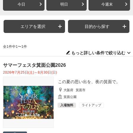
今日
明日
今週末
エリアを選択
目的から探す
全1件中1〜1件
もっと詳しい条件で絞り込む
サマーフェスタ箕面公園2026
2026年7月25日(土)～8月30日(日)
この夏の思い出を、夜の箕面で。
大阪府
箕面市
箕面公園
入場無料
ライトアップ