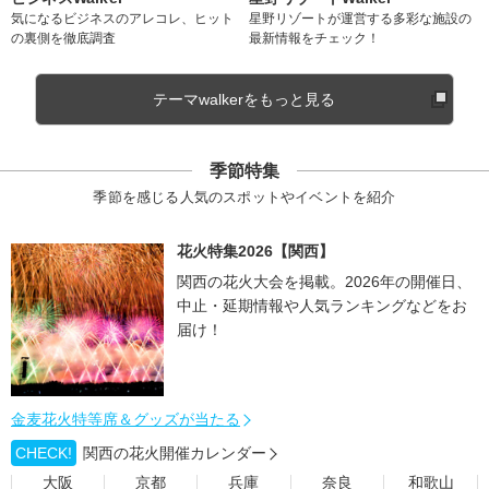
気になるビジネスのアレコレ、ヒット
星野リゾートが運営する多彩な施設の
の裏側を徹底調査
最新情報をチェック！
テーマwalkerをもっと見る
季節特集
季節を感じる人気のスポットやイベントを紹介
花火特集2026【関西】
関西の花火大会を掲載。2026年の開催日、
中止・延期情報や人気ランキングなどをお
届け！
金麦花火特等席＆グッズが当たる
CHECK!
関西の花火開催カレンダー
大阪
京都
兵庫
奈良
和歌山