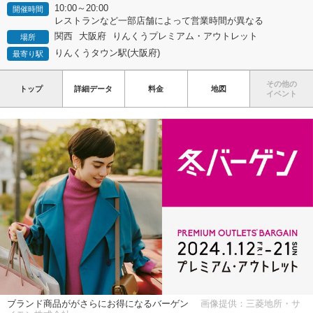
10:00～20:00
開催時間
レストランなど一部店舗によって営業時間が異なる
関西
大阪府
りんくうプレミアム・アウトレット
場所
りんくうタウン駅(大阪府)
最寄り駅
その他の
トップ
詳細データ
料金
地図
イベント
ブランド商品ががさらにお得になるバーゲン
画像提供：三菱地所・サ