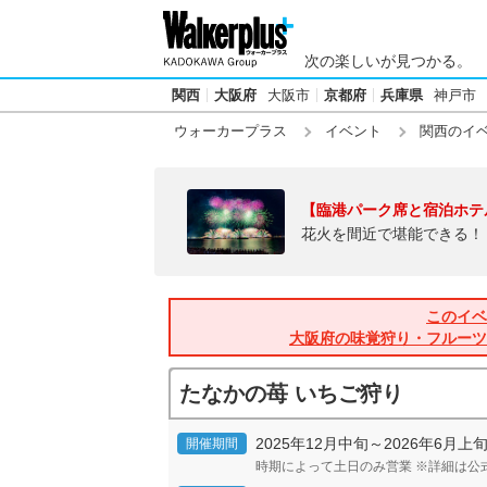
次の楽しいが見つかる。
関西
大阪府
大阪市
京都府
兵庫県
神戸市
ウォーカープラス
イベント
関西のイ
【臨港パーク席と宿泊ホテ
花火を間近で堪能できる！
このイベ
大阪府の味覚狩り・フルーツ
たなかの苺 いちご狩り
2025年12月中旬～2026年6月上
開催期間
時期によって土日のみ営業 ※詳細は公