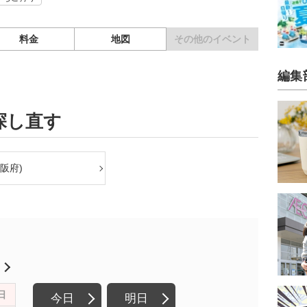
料金
地図
その他の
イベント
編集
探し直す
阪府)
月
日
今日
明日