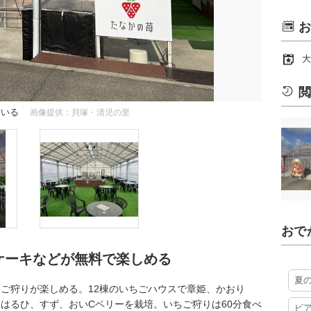
お
大
閲
ている
画像提供：貝塚・清児の里
おで
ケーキなどが無料で楽しめる
夏
ご狩りが楽しめる。12棟のいちごハウスで章姫、かおり
はるひ、すず、おいCベリーを栽培。いちご狩りは60分食べ
ビ