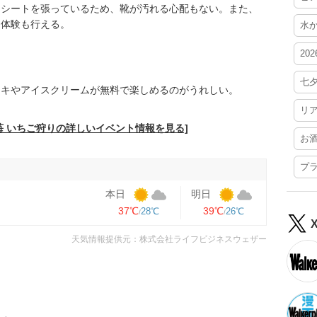
はシートを張っているため、靴が汚れる心配もない。また、
り体験も行える。
水
20
七
ーキやアイスクリームが無料で楽しめるのがうれしい。
リ
苺 いちご狩りの詳しいイベント情報を見る]
お
プ
本日
明日
37℃
39℃
28℃
26℃
天気情報提供元：株式会社ライフビジネスウェザー