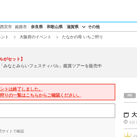
西宮市
姫路市
奈良県
和歌山県
滋賀県
その他
ベント
大阪府のイベント
たなかの苺 いちご狩り
ルがセット】
「みなとみらいフェスティバル」鑑賞ツアーを販売中
ントは終了しました。
狩りの一覧はこちらからご確認ください。
大
8月
旬
式サイトで確認
ジ