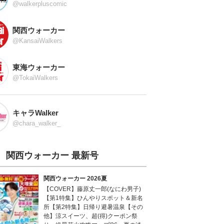
@walkerpluscomic
関西ウォーカー
@KansaiWalkers
東海ウォーカー
@TokaiWalkers
キャラWalker
@chara_walker_
関西ウォーカー 最新号
関西ウォーカー 2026夏
【COVER】藤原丈一郎(なにわ男子)
【第1特集】ひんやりスポット＆新名
所【第2特集】日帰り避暑温泉【その
他】涼スイーツ、超(得)クーポン祭