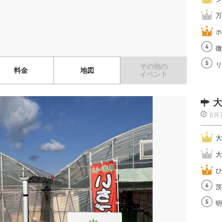
万
ホ
微
リ
その他の
料金
地図
イベント
大
8月
大
大
ひ
茨
明