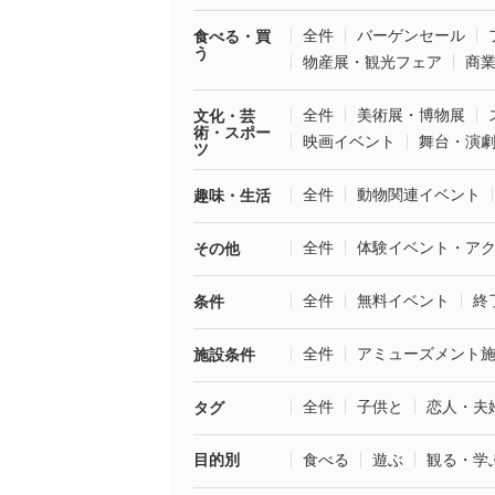
全件
バーゲンセール
食べる・買
う
物産展・観光フェア
商
全件
美術展・博物展
文化・芸
術・スポー
映画イベント
舞台・演
ツ
全件
動物関連イベント
趣味・生活
全件
体験イベント・ア
その他
全件
無料イベント
終
条件
全件
アミューズメント
施設条件
全件
子供と
恋人・夫
タグ
目的別
食べる
遊ぶ
観る・学