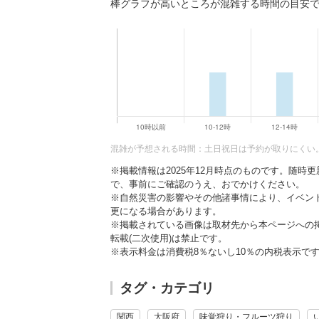
棒グラフが高いところが混雑する時間の目安
混雑が予想される時間：土日祝日は予約が取りにくい
※掲載情報は2025年12月時点のものです。随
で、事前にご確認のうえ、おでかけください。
※自然災害の影響やその他諸事情により、イベン
更になる場合があります。
※掲載されている画像は取材先から本ページへの
転載(二次使用)は禁止です。
※表示料金は消費税8％ないし10％の内税表示で
タグ・カテゴリ
関西
大阪府
味覚狩り・フルーツ狩り