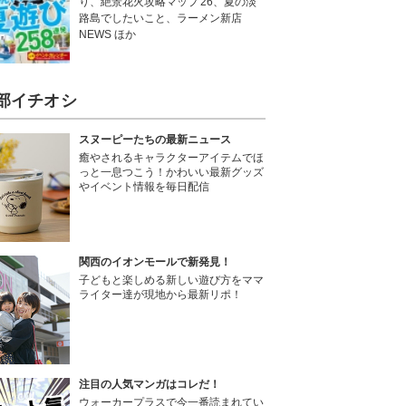
り、絶景花火攻略マップ'26、夏の淡
路島でしたいこと、ラーメン新店
NEWS ほか
部イチオシ
スヌーピーたちの最新ニュース
癒やされるキャラクターアイテムでほ
っと一息つこう！かわいい最新グッズ
やイベント情報を毎日配信
関西のイオンモールで新発見！
子どもと楽しめる新しい遊び方をママ
ライター達が現地から最新リポ！
注目の人気マンガはコレだ！
ウォーカープラスで今一番読まれてい