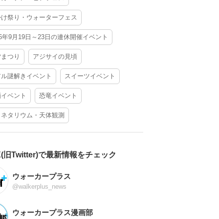
かけ祭り・ウォーターフェス
26年9月19日～23日の連休開催イベント
夕まつり
アジサイの見頃
アル謎解きイベント
スイーツイベント
酒イベント
恐竜イベント
ラネタリウム・天体観測
X(旧Twitter)で最新情報をチェック
ウォーカープラス
@walkerplus_news
ウォーカープラス漫画部