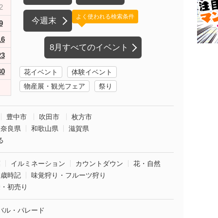
2
よく使われる検索条件
今週末
9
16
8月すべてのイベント
23
30
花イベント
体験イベント
物産展・観光フェア
祭り
豊中市
吹田市
枚方市
奈良県
和歌山県
滋賀県
る
葉
イルミネーション
カウントダウン
花・自然
・歳時記
味覚狩り・フルーツ狩り
袋・初売り
バル・パレード