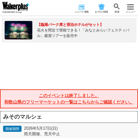
ニュース･連載
おでかけ情報
検 索
メニュー
【臨港パーク席と宿泊ホテルがセット】
花火を間近で堪能できる！「みなとみらいフェスティバ
ル」鑑賞ツアーを販売中
このイベントは終了しました。
和歌山県のフリーマーケットの一覧はこちらからご確認ください。
みそのマルシェ
2026年5月17日(日)
開催期間
雨天開催、荒天中止