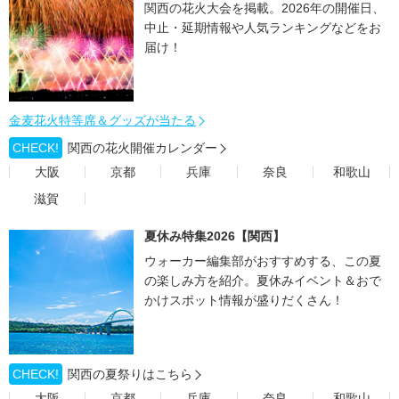
関西の花火大会を掲載。2026年の開催日、
中止・延期情報や人気ランキングなどをお
届け！
金麦花火特等席＆グッズが当たる
CHECK!
関西の花火開催カレンダー
大阪
京都
兵庫
奈良
和歌山
滋賀
夏休み特集2026【関西】
ウォーカー編集部がおすすめする、この夏
の楽しみ方を紹介。夏休みイベント＆おで
かけスポット情報が盛りだくさん！
CHECK!
関西の夏祭りはこちら
大阪
京都
兵庫
奈良
和歌山