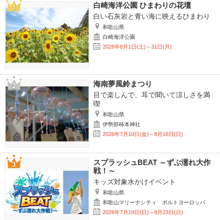
白崎海洋公園 ひまわりの花壇
白い石灰岩と青い海に映えるひまわり
和歌山県
白崎海洋公園
2026年8月1日(土)～31日(月)
海南夢風鈴まつり
目で楽しんで、耳で聞いて涼しさを満
喫
和歌山県
伊勢部柿本神社
2026年7月10日(金)～8月16日(日)
スプラッシュBEAT ～ずぶ濡れ大作
戦！～
キッズ対象水かけイベント
和歌山県
和歌山マリーナシティ ポルトヨーロッパ
2026年7月19日(日)～8月23日(日)