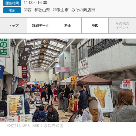
11:00～16:00
開催時間
関西
和歌山県
和歌山市
みその商店街
場所
その他の
トップ
詳細データ
料金
地図
イベント
公益社団法人 和歌山県観光連盟