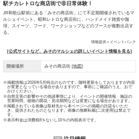
駅チカレトロな商店街で非日常体験！
JR和歌山駅前にある「みその商店街」にて不定期開催されているマ
ルシェイベント。昭和レトロな商店街に、ハンドメイド雑貨や珈
琲、スイーツ、フード、ワークショップなどのブースが複数出店す
る。
情報提供＝イベントバンク
[公式サイトなど、みそのマルシェの詳しいイベント情報を見る]
開催場所
みその商店街
[地図]
※掲載情報は2026年5月時点のものです。随時更新をしておりますが内容
が変更となっている場合がありますので、事前にご確認のうえ、おで
かけください。
※自然災害の影響やその他諸事情により、イベントの開催情報、施設の
営業時間、植物の開花・見頃期間などは変更になる場合があります。
※掲載されている画像は取材先から本ページへの掲載の許諾をいただ
き、提供されたものとなります。画像の無断転載(二次使用)は禁止で
す。
※表示料金は消費税8％ないし10％の内税表示です。
注目情報