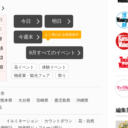
月
日
今日
明日
2
よく使われる検索条件
今週末
9
16
8月すべてのイベント
23
30
花イベント
体験イベント
物産展・観光フェア
祭り
保市
熊本県
大分県
宮崎県
鹿児島県
沖縄県
る
編集
葉
イルミネーション
カウントダウン
花・自然
・歳時記
味覚狩り・フルーツ狩り