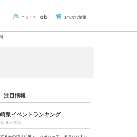
ニュース・連載
おでかけ情報
展
注目情報
崎県イベントランキング
7日 9:32更新
する光の切り絵展～くうそうって、まほうだよ～