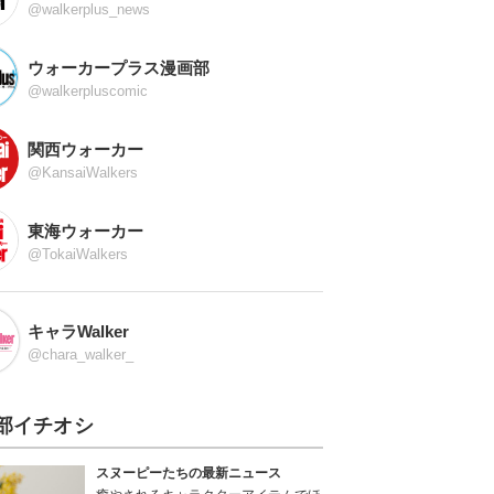
@walkerplus_news
ウォーカープラス漫画部
@walkerpluscomic
関西ウォーカー
@KansaiWalkers
東海ウォーカー
@TokaiWalkers
キャラWalker
@chara_walker_
部イチオシ
スヌーピーたちの最新ニュース