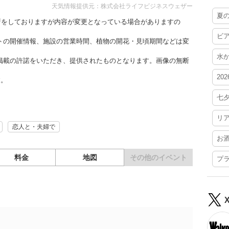
天気情報提供元：株式会社ライフビジネスウェザー
夏
更新をしておりますが内容が変更となっている場合がありますの
ビ
トの開催情報、施設の営業時間、植物の開花・見頃期間などは変
水
掲載の許諾をいただき、提供されたものとなります。画像の無断
20
す。
七
リ
恋人と・夫婦で
お
料金
地図
その他の
イベント
プ