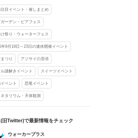
の注目イベント・催しまとめ
アガーデン・ビアフェス
かけ祭り・ウォーターフェス
26年9月19日～23日の連休開催イベント
夕まつり
アジサイの見頃
アル謎解きイベント
スイーツイベント
酒イベント
恐竜イベント
ラネタリウム・天体観測
X(旧Twitter)で最新情報をチェック
ウォーカープラス