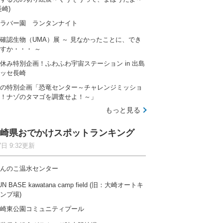
長崎)
ラバー園 ランタンナイト
確認生物（UMA）展 ～ 見なかったことに、でき
すか・・・ ～
休み特別企画！ふわふわ宇宙ステーション in 出島
ッセ長崎
の特別企画「恐竜センター～チャレンジミッショ
！ナゾのタマゴを調査せよ！～」
もっと見る
崎県おでかけスポットランキング
7日 9:32更新
んのこ温水センター
UN BASE kawatana camp field (旧：大崎オートキ
ンプ場)
崎東公園コミュニティプール