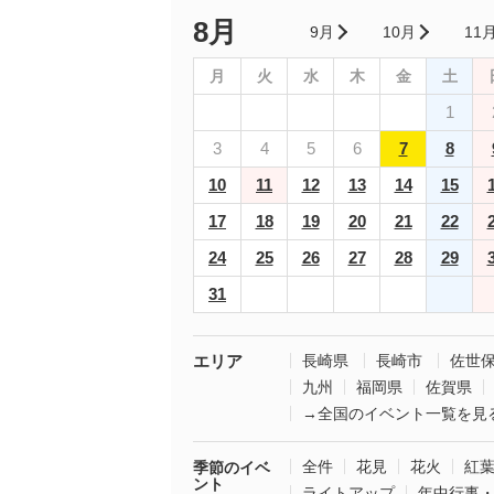
8月
9月
10月
11
月
火
水
木
金
土
1
3
4
5
6
7
8
10
11
12
13
14
15
17
18
19
20
21
22
24
25
26
27
28
29
31
エリア
長崎県
長崎市
佐世
九州
福岡県
佐賀県
→全国のイベント一覧を見
全件
花見
花火
紅
季節のイベ
ント
ライトアップ
年中行事