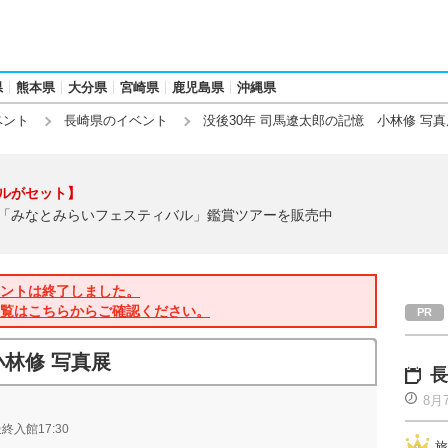
県
熊本県
大分県
宮崎県
鹿児島県
沖縄県
ベント
長崎県のイベント
没後30年 司馬遼太郎の記憶 小林修 写真
ルがセット】
「みなとみらいフェスティバル」鑑賞ツアーを販売中
ントは終了しました。
覧はこちらからご確認ください。
小林修 写真展
長
8月
入館17:30
旅