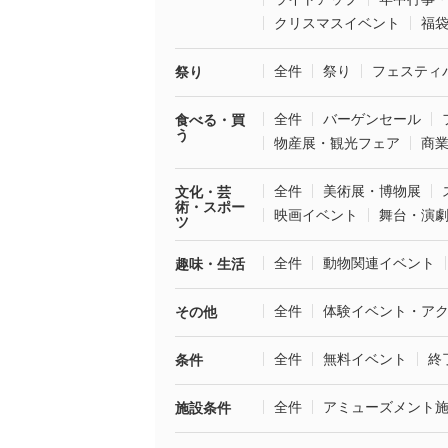
クリスマスイベント
福
全件
祭り
フェスティ
祭り
全件
バーゲンセール
食べる・買
う
物産展・観光フェア
商
全件
美術展・博物展
文化・芸
術・スポー
映画イベント
舞台・演
ツ
全件
動物関連イベント
趣味・生活
全件
体験イベント・ア
その他
全件
無料イベント
終
条件
全件
アミューズメント
施設条件