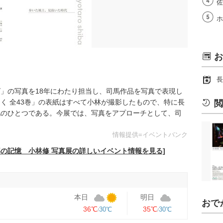
佐
ホ
お
長
」の写真を18年にわたり担当し、司馬作品を写真で表現し
く 全43巻」の表紙はすべて小林が撮影したもので、特に長
閲
地のひとつである。今展では、写真をアプローチとして、司
情報提供=イベントバンク
郎の記憶 小林修 写真展の詳しいイベント情報を見る]
本日
明日
おで
36℃
35℃
30℃
30℃