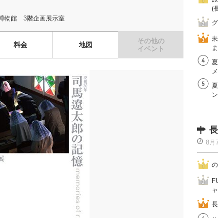
(
博物館 3階企画展示室
グ
未
その他の
料金
地図
ま
イベント
夏
メ
夏
ン
長
8月
の
F
ャ
長