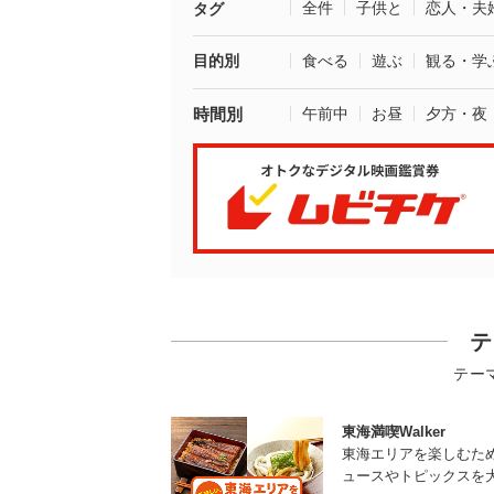
全件
子供と
恋人・夫
タグ
目的別
食べる
遊ぶ
観る・学
時間別
午前中
お昼
夕方・夜
テ
テー
東海満喫Walker
東海エリアを楽しむた
ュースやトピックスを