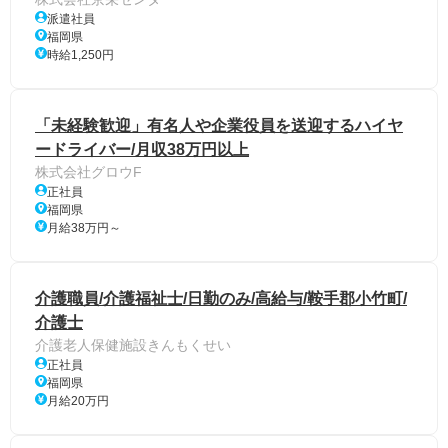
派遣社員
福岡県
時給1,250円
「未経験歓迎」有名人や企業役員を送迎するハイヤ
ードライバー/月収38万円以上
株式会社グロウF
正社員
福岡県
月給38万円～
介護職員/介護福祉士/日勤のみ/高給与/鞍手郡小竹町/
介護士
介護老人保健施設きんもくせい
正社員
福岡県
月給20万円