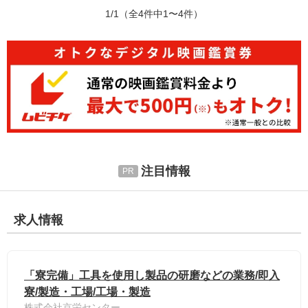
1/1
（全4件中1〜4件）
注目情報
求人情報
「寮完備」工具を使用し製品の研磨などの業務/即入
寮/製造・工場/工場・製造
株式会社京栄センター