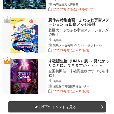
長崎歴史文化博物館
2026年7月17日(金)～9月6日(日)
夏休み特別企画！ふわふわ宇宙ステ
ーション in 出島メッセ長崎
超巨大！ふわふわ宇宙ステーションが
登場！
長崎県
出島メッセ長崎 イベント・展示ホール
2026年8月8日(土)～30日(日)
未確認生物（UMA）展 ～ 見なかっ
たことに、できますか・・・ ～
全国初開催！未確認生物のすべてを体
感！
長崎県
佐世保市博物館島瀬センター
2026年8月1日(土)～31日(月)
4位以下のイベントを見る