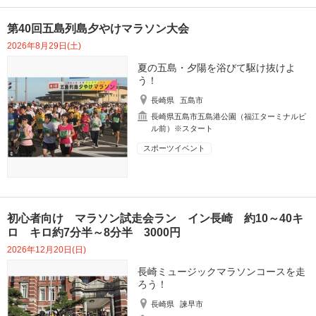
第40回五島列島夕やけマラソン大会
2026年8月29日(土)
夏の五島・夕陽を浴びて駆け抜けよ
う！
長崎県
五島市
長崎県五島市五島港公園（福江ターミナルビ
ル前）※スタート
スポーツイベント
初心者向け マラソン試走会ラン イン長崎 約10～40キ
ロ キロ約7分半～8分半 3000円
2026年12月20日(日)
長崎ミュージックマラソンコースを走
ろう！
長崎県
諫早市