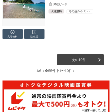
栄松ビーチ
入場無料
その他のイベント
入場無料
駐車場
次の10件
1/6
（全55件中1〜10件）