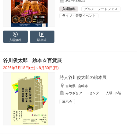
あいそめ広場
入場無料
グルメ・フードフェス
ライブ・音楽イベント
入場無料
駐車場
谷川俊太郎 絵本☆百貨展
2026年7月18日(土)～8月30日(日)
詩人谷川俊太郎の絵本展
宮崎県
宮崎市
みやざきアートセンター 入場口5階
展示会