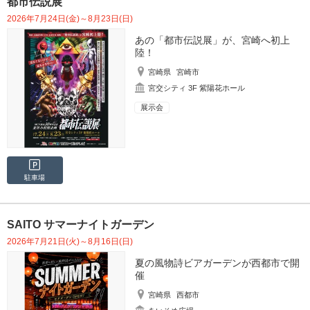
都市伝説展
2026年7月24日(金)～8月23日(日)
あの「都市伝説展」が、宮崎へ初上
陸！
宮崎県
宮崎市
宮交シティ 3F 紫陽花ホール
展示会
駐車場
SAITO サマーナイトガーデン
2026年7月21日(火)～8月16日(日)
夏の風物詩ビアガーデンが西都市で開
催
宮崎県
西都市