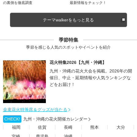
の裏側を徹底調査
最新情報をチェック！
テーマwalkerをもっと見る
季節特集
季節を感じる人気のスポットやイベントを紹介
花火特集2026【九州・沖縄】
九州・沖縄の花火大会を掲載。2026年の開
催日、中止・延期情報や人気ランキングな
どをお届け！
金麦花火特等席＆グッズが当たる
CHECK!
九州・沖縄の花火開催カレンダー
福岡
佐賀
長崎
熊本
大分
宮崎
鹿児島
沖縄