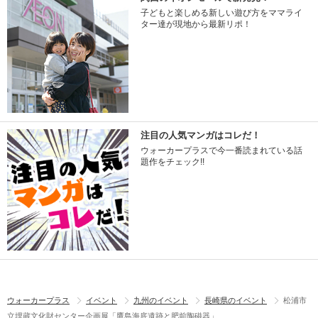
子どもと楽しめる新しい遊び方をママライ
ター達が現地から最新リポ！
注目の人気マンガはコレだ！
ウォーカープラスで今一番読まれている話
題作をチェック!!
ウォーカープラス
イベント
九州のイベント
長崎県のイベント
松浦市
立埋蔵文化財センター企画展「鷹島海底遺跡と肥前陶磁器」