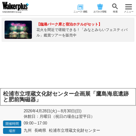
ニュース･連載
おでかけ情報
検 索
メニュー
【臨港パーク席と宿泊ホテルがセット】
花火を間近で堪能できる！「みなとみらいフェスティバ
ル」鑑賞ツアーを販売中
松浦市立埋蔵文化財センター企画展「鷹島海底遺跡
と肥前陶磁器」
2026年4月28日(火)～8月30日(日)
休館日：月曜日（祝日の場合は翌平日）
09:00～17:00
開催時間
九州
長崎県
松浦市立埋蔵文化財センター
場所