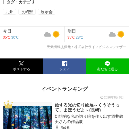
タグ・カテゴリ
九州
長崎県
展示会
今日
明日
35℃
30℃
35℃
28℃
天気情報提供元：株式会社ライフビジネスウェザー
ポストする
シェア
友だちに送る
イベントランキング
2026年8月8日
旅する光の切り絵展～くうそうっ
て、まほうだよ～(長崎)
幻想的な光の切り絵を作り出す酒井敦
美さんの作品展
長崎県