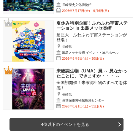
長崎歴史文化博物館
2026年7月17日(金)～9月6日(日)
夏休み特別企画！ふわふわ宇宙ステ
ーション in 出島メッセ長崎
超巨大！ふわふわ宇宙ステーションが
登場！
長崎県
出島メッセ長崎 イベント・展示ホール
2026年8月8日(土)～30日(日)
未確認生物（UMA）展 ～ 見なかっ
たことに、できますか・・・ ～
全国初開催！未確認生物のすべてを体
感！
長崎県
佐世保市博物館島瀬センター
2026年8月1日(土)～31日(月)
4位以下のイベントを見る