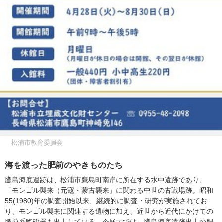
松浦市教育委員会
海を渡った肥前のやきものたち
鷹島海底遺跡は、松浦市鷹島町南岸に所在する水中遺跡であり、
「モンゴル襲来（元寇・蒙古襲来」に関わる中世の古戦場跡。昭和
55(1980)年の調査開始以来、継続的に調査・研究が実施されてお
り、モンゴル襲来に関連する遺物に加え、近世から近代にかけての
肥前系陶磁器も出土している。今展示では、鷹島海底遺跡出土の肥