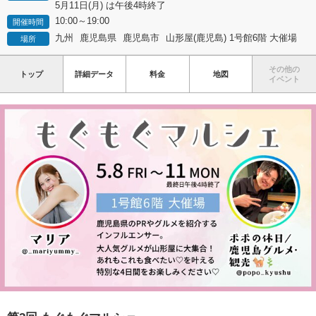
5月11日(月) は午後4時終了
10:00～19:00
開催時間
九州
鹿児島県
鹿児島市
山形屋(鹿児島) 1号館6階 大催場
場所
その他の
トップ
詳細データ
料金
地図
イベント