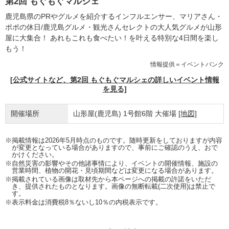
第2回 もぐもぐマルシェ
鹿児島県のPRやグルメを紹介するインフルエンサー、マリアさん・
ポポの休日/鹿児島グルメ・観光さんセレクトの大人気グルメが山形
屋に大集合！ あれもこれも食べたい！を叶える特別な4日間を楽し
もう！
情報提供＝イベントバンク
[公式サイトなど、第2回 もぐもぐマルシェの詳しいイベント情報
を見る]
開催場所
山形屋(鹿児島) 1号館6階 大催場
[地図]
※掲載情報は2026年5月時点のものです。随時更新をしておりますが内容
が変更となっている場合がありますので、事前にご確認のうえ、おで
かけください。
※自然災害の影響やその他諸事情により、イベントの開催情報、施設の
営業時間、植物の開花・見頃期間などは変更になる場合があります。
※掲載されている画像は取材先から本ページへの掲載の許諾をいただ
き、提供されたものとなります。画像の無断転載(二次使用)は禁止で
す。
※表示料金は消費税8％ないし10％の内税表示です。