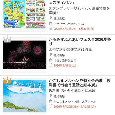
ェスティバル」
スタンプラリーやわくわく迷路で夏を
満喫！
鹿児島県
フラワーパークかごしま
2026年7月1日(水)～8月31日(月)
たるみずふれあいフェスタ2026夏祭
り
水中花火や音楽花火は必見
鹿児島県
旧垂水港特設会場
2026年8月8日(土)
かごしまメルヘン館特別企画展「教
科書で出会う童話と絵本展」
教科書で出会う童話と絵本展
鹿児島県
かごしまメルヘン館 文学ホール
2026年7月10日(金)～9月14日(月)