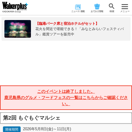
ニュース･連載
おでかけ情報
検 索
メニュー
【臨港パーク席と宿泊ホテルがセット】
花火を間近で堪能できる！「みなとみらいフェスティバ
ル」鑑賞ツアーを販売中
このイベントは終了しました。
鹿児島県のグルメ・フードフェスの一覧はこちらからご確認くださ
い。
第2回 もぐもぐマルシェ
2026年5月8日(金)～11日(月)
開催期間