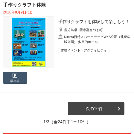
手作りクラフト体験
2026年8月9日(日)
手作りクラフトを体験して楽しもう！
鹿児島県
薩摩郡さつま町
Niterra日特スパークテックWKS公園（北薩広
域公園） 多目的ホール
体験イベント・アクティビティ
駐車場
次の10件
1/3
（全24件中1〜10件）