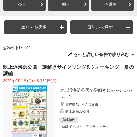
今日
明日
今週末
エリアを選択
目的から探す
全24件中1〜10件
もっと詳しい条件で絞り込む
吹上浜海浜公園 謎解きサイクリング&ウォーキング 夏の
謎編
2026年6月1日(月)～8月31日(月)
吹上浜海浜公園で謎解きにチャレンジ
しよう
鹿児島県
南さつま市
吹上浜海浜公園
入場無料
体験イベント・アクティビティ