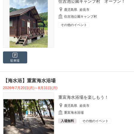
住吉池公園キャンプ村 オープン！
鹿児島県
姶良市
住吉池公園キャンプ村
その他のイベント
駐車場
【海水浴】重富海水浴場
2026年7月20日(月)～8月31日(月)
重富海水浴場を楽しもう！
鹿児島県
姶良市
重富海水浴場
入場無料
その他のイベント