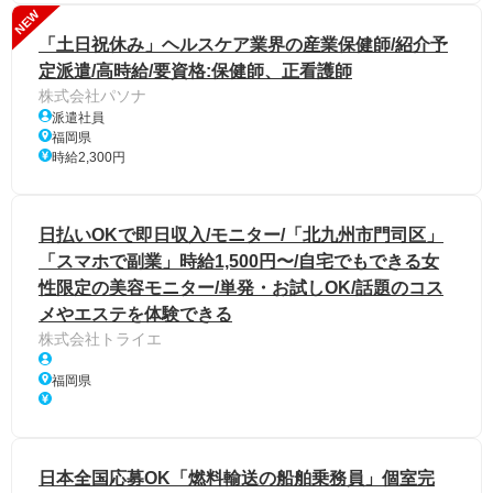
NEW
「土日祝休み」ヘルスケア業界の産業保健師/紹介予
定派遣/高時給/要資格:保健師、正看護師
株式会社パソナ
派遣社員
福岡県
時給2,300円
日払いOKで即日収入/モニター/「北九州市門司区」
「スマホで副業」時給1,500円〜/自宅でもできる女
性限定の美容モニター/単発・お試しOK/話題のコス
メやエステを体験できる
株式会社トライエ
福岡県
日本全国応募OK「燃料輸送の船舶乗務員」個室完