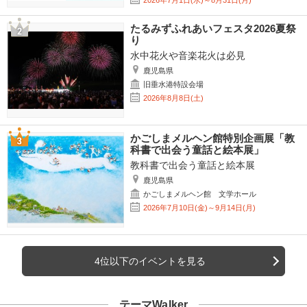
たるみずふれあいフェスタ2026夏祭
り
水中花火や音楽花火は必見
鹿児島県
旧垂水港特設会場
2026年8月8日(土)
かごしまメルヘン館特別企画展「教
科書で出会う童話と絵本展」
教科書で出会う童話と絵本展
鹿児島県
かごしまメルヘン館 文学ホール
2026年7月10日(金)～9月14日(月)
4位以下のイベントを見る
テーマWalker