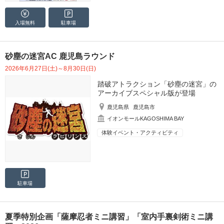
入場無料
駐車場
砂塵の迷宮AC 鹿児島ラウンド
2026年6月27日(土)～8月30日(日)
踏破アトラクション「砂塵の迷宮」の
アーカイブスペシャル版が登場
鹿児島県
鹿児島市
イオンモールKAGOSHIMA BAY
体験イベント・アクティビティ
駐車場
夏季特別企画「薩摩忍者ミニ講習」「室内手裏剣術ミニ講