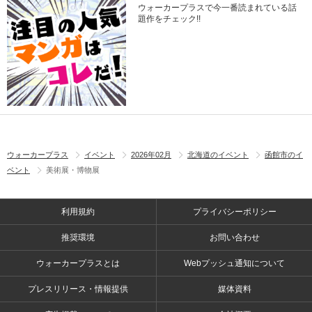
ウォーカープラスで今一番読まれている話
題作をチェック!!
ウォーカープラス
イベント
2026年02月
北海道のイベント
函館市のイ
ベント
美術展・博物展
利用規約
プライバシーポリシー
推奨環境
お問い合わせ
ウォーカープラスとは
Webプッシュ通知について
プレスリリース・情報提供
媒体資料