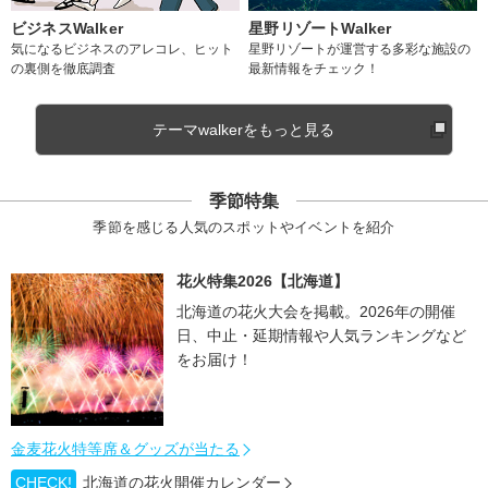
ビジネスWalker
星野リゾートWalker
気になるビジネスのアレコレ、ヒット
星野リゾートが運営する多彩な施設の
の裏側を徹底調査
最新情報をチェック！
テーマwalkerをもっと見る
季節特集
季節を感じる人気のスポットやイベントを紹介
花火特集2026【北海道】
北海道の花火大会を掲載。2026年の開催
日、中止・延期情報や人気ランキングなど
をお届け！
金麦花火特等席＆グッズが当たる
CHECK!
北海道の花火開催カレンダー