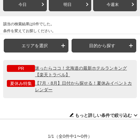
今日
明日
今週末
該当の検索結果は0件でした。
条件を変えてお探しください。
エリアを選択
目的から探す
迷ったらココ！北海道の最新ホテルランキング
PR
【楽天トラベル】
【7月・8月】日付から探せる！夏休みイベントカ
夏休み特集
レンダー
もっと詳しい条件で絞り込む
1/1
（全0件中1〜0件）