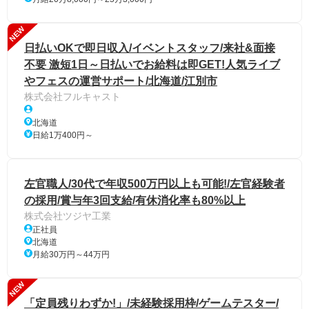
NEW
日払いOKで即日収入/イベントスタッフ/来社&面接
不要 激短1日～日払いでお給料は即GET!人気ライブ
やフェスの運営サポート/北海道/江別市
株式会社フルキャスト
北海道
日給1万400円～
左官職人/30代で年収500万円以上も可能!/左官経験者
の採用/賞与年3回支給/有休消化率も80%以上
株式会社ツジヤ工業
正社員
北海道
月給30万円～44万円
NEW
「定員残りわずか!」/未経験採用枠/ゲームテスター/