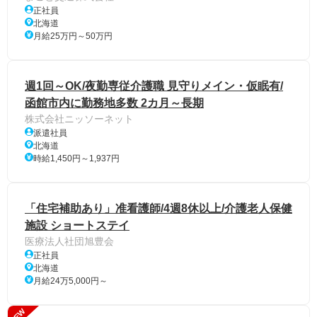
正社員
北海道
月給25万円～50万円
週1回～OK/夜勤専従介護職 見守りメイン・仮眠有/
函館市内に勤務地多数 2カ月～長期
株式会社ニッソーネット
派遣社員
北海道
時給1,450円～1,937円
「住宅補助あり」准看護師/4週8休以上/介護老人保健
施設 ショートステイ
医療法人社団旭豊会
正社員
北海道
月給24万5,000円～
NEW