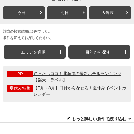
今日
明日
今週末
該当の検索結果は0件でした。
条件を変えてお探しください。
エリアを選択
目的から探す
迷ったらココ！北海道の最新ホテルランキング
PR
【楽天トラベル】
【7月・8月】日付から探せる！夏休みイベントカ
夏休み特集
レンダー
もっと詳しい条件で絞り込む