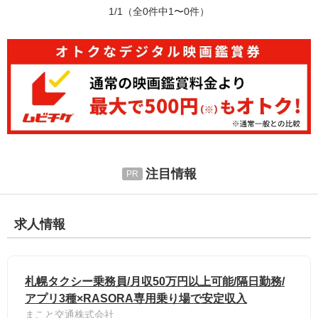
1/1
（全0件中1〜0件）
注目情報
求人情報
札幌タクシー乗務員/月収50万円以上可能/隔日勤務/
アプリ3種×RASORA専用乗り場で安定収入
まこと交通株式会社