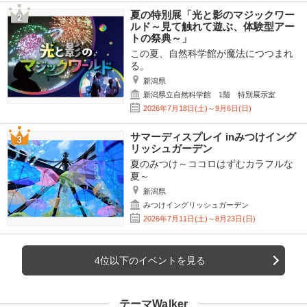
夏の特別展「光と影のマジックワー
ルド～見て触れて遊ぶ、体験型アー
トの祭典～」
この夏、自然科学館が魔法につつまれ
る。
新潟県
新潟県立自然科学館 1階 特別展示室
2026年7月18日(土)～9月6日(日)
サマーディスプレイ inみつけイング
リッシュガーデン
夏のみつけ～ココロはずむカラフルな
夏～
新潟県
みつけイングリッシュガーデン
2026年7月11日(土)～8月23日(日)
4位以下のイベントを見る
テーマWalker