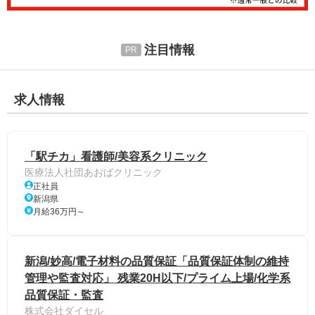
注目情報
求人情報
「駅チカ」看護師/美容系クリニック
医療法人社団あおばクリニック
正社員
新潟県
月給36万円～
新潟/妙高/電子材料の品質保証「品質保証体制の維持
管理や監査対応」 残業20H以下/プライム上場/化学系
品質保証・監査
株式会社ダイセル