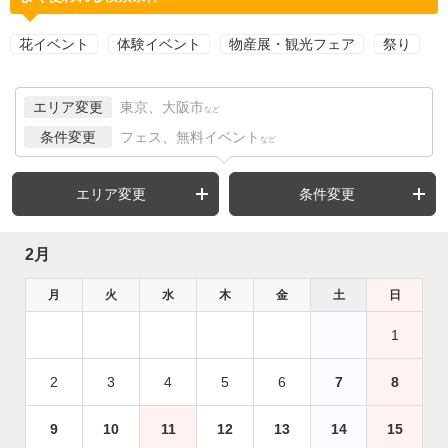
花イベント
体験イベント
物産展・観光フェア
祭り
エリア変更
東京、大阪市
など
条件変更
フェス、無料イベント
など
エリア変更
条件変更
2月
月
火
水
木
金
土
日
1
2
3
4
5
6
7
8
9
10
11
12
13
14
15