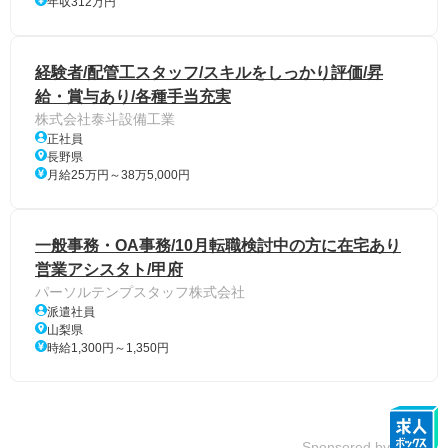
年収312万円
経験者/配管工スタッフ/スキルをしっかり評価/昇
給・賞与あり/各種手当充実
株式会社泰斗設備工業
正社員
長野県
月給25万円～38万5,000円
一般事務・OA事務/10月転職検討中の方に在宅あり
営業アシスタト/甲府
パーソルテンプスタッフ株式会社
派遣社員
山梨県
時給1,300円～1,350円
Sponsored by