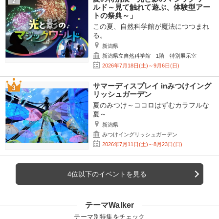
ルド～見て触れて遊ぶ、体験型アー
トの祭典～」
この夏、自然科学館が魔法につつまれ
る。
新潟県
新潟県立自然科学館 1階 特別展示室
2026年7月18日(土)～9月6日(日)
サマーディスプレイ inみつけイング
リッシュガーデン
夏のみつけ～ココロはずむカラフルな
夏～
新潟県
みつけイングリッシュガーデン
2026年7月11日(土)～8月23日(日)
4位以下のイベントを見る
テーマWalker
テーマ別特集をチェック