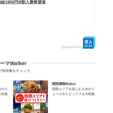
給1800円/8割入寮希望者
Sponsored by
ーマWalker
マ別特集をチェック
関西満喫Walker
めのニ
関西エリアを楽しむためのニ
大特集
ュースやトピックスを大特集