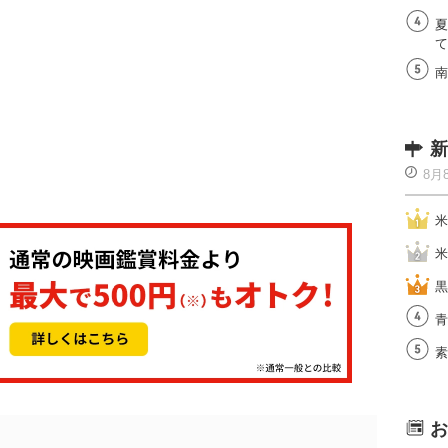
夏
て
南
新
8月
米
米
黒
青
素
お