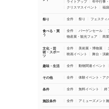
ライトアップ
年中行事
クリスマスイベント
福
全件
祭り
フェスティ
祭り
全件
バーゲンセール
食べる・買
う
物産展・観光フェア
商
全件
美術展・博物展
文化・芸
術・スポー
映画イベント
舞台・演
ツ
全件
動物関連イベント
趣味・生活
全件
体験イベント・ア
その他
全件
無料イベント
終
条件
全件
アミューズメント
施設条件