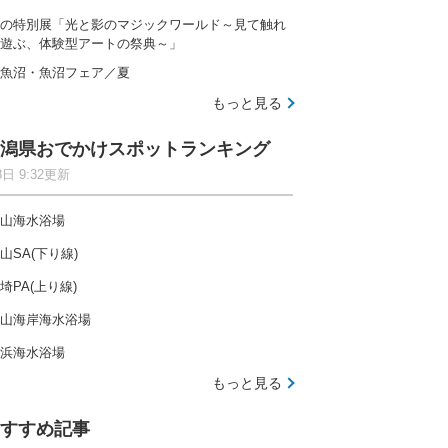
の特別展「光と影のマジックワールド～見て触れ
遊ぶ、体験型アートの祭典～」
魚沼・魚沼フェア／夏
もっと見る
潟県おでかけスポットランキング
8日 9:32更新
山海水浴場
山SA(下り線)
埼PA(上り線)
山海岸海水浴場
浜海水浴場
もっと見る
すすめ記事