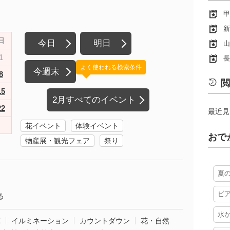
甲
新
日
今日
明日
山
1
長
よく使われる検索条件
今週末
8
閲
15
2月すべてのイベント
22
最近見
花イベント
体験イベント
おで
物産展・観光フェア
祭り
夏
ビ
る
水
葉
イルミネーション
カウントダウン
花・自然