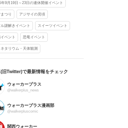
26年9月19日～23日の連休開催イベント
夕まつり
アジサイの見頃
アル謎解きイベント
スイーツイベント
酒イベント
恐竜イベント
ラネタリウム・天体観測
X(旧Twitter)で最新情報をチェック
ウォーカープラス
@walkerplus_news
ウォーカープラス漫画部
@walkerpluscomic
関西ウォーカー