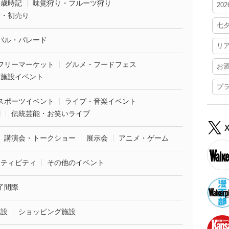
・歳時記
味覚狩り・フルーツ狩り
20
袋・初売り
七
バル・パレード
リ
フリーマーケット
グルメ・フードフェス
お
業施設イベント
プ
スポーツイベント
ライブ・音楽イベント
劇
伝統芸能・お笑いライブ
講演会・トークショー
展示会
アニメ・ゲーム
クティビティ
その他のイベント
了間際
施設
ショッピング施設