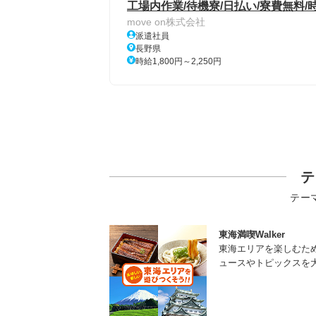
工場内作業/待機寮/日払い/寮費無料/時
move on株式会社
派遣社員
長野県
時給1,800円～2,250円
テ
テー
東海満喫Walker
東海エリアを楽しむた
ュースやトピックスを