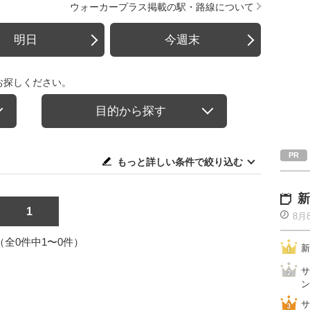
ウォーカープラス掲載の駅・路線について
明日
今週末
お探しください。
目的から探す
もっと詳しい条件で絞り込む
新
1
8月
1（全0件中1〜0件）
新
サ
ン
サ