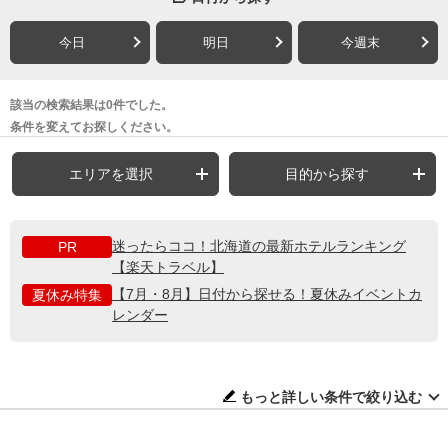
今日
明日
今週末
該当の検索結果は0件でした。
条件を変えてお探しください。
エリアを選択
目的から探す
迷ったらココ！北海道の最新ホテルランキング
PR
【楽天トラベル】
【7月・8月】日付から探せる！夏休みイベントカ
夏休み特集
レンダー
もっと詳しい条件で絞り込む