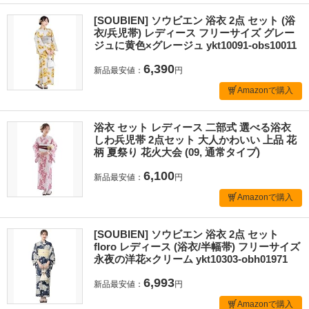
[SOUBIEN] ソウビエン 浴衣 2点 セット (浴
衣/兵児帯) レディース フリーサイズ グレー
ジュに黄色×グレージュ ykt10091-obs10011
6,390
新品最安値：
円
Amazonで購入
浴衣 セット レディース 二部式 選べる浴衣
しわ兵児帯 2点セット 大人かわいい 上品 花
柄 夏祭り 花火大会 (09, 通常タイプ)
6,100
新品最安値：
円
Amazonで購入
[SOUBIEN] ソウビエン 浴衣 2点 セット
floro レディース (浴衣/半幅帯) フリーサイズ
永夜の洋花×クリーム ykt10303-obh01971
6,993
新品最安値：
円
Amazonで購入