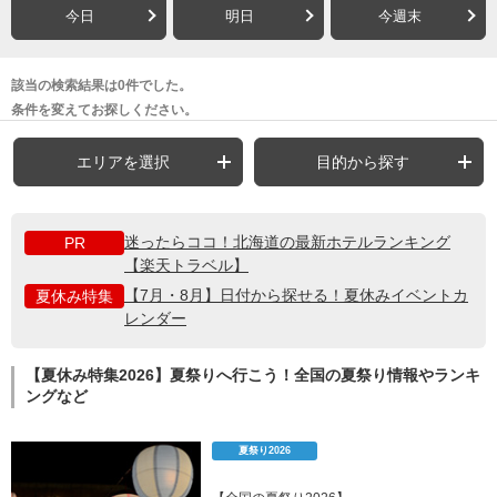
今日
明日
今週末
該当の検索結果は0件でした。
条件を変えてお探しください。
エリアを選択
目的から探す
迷ったらココ！北海道の最新ホテルランキング
PR
【楽天トラベル】
【7月・8月】日付から探せる！夏休みイベントカ
夏休み特集
レンダー
【夏休み特集2026】夏祭りへ行こう！全国の夏祭り情報やランキ
ングなど
夏祭り2026