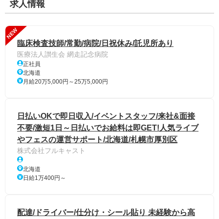
求人情報
NEW
臨床検査技師/常勤/病院/日祝休み/託児所あり
医療法人讃生会 網走記念病院
正社員
北海道
月給20万5,000円～25万5,000円
日払いOKで即日収入/イベントスタッフ/来社&面接
不要/激短1日～日払いでお給料は即GET!人気ライブ
やフェスの運営サポート/北海道/札幌市厚別区
株式会社フルキャスト
北海道
日給1万400円～
配達/ドライバー/仕分け・シール貼り 未経験から高