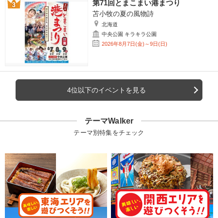
第71回とまこまい港まつり
苫小牧の夏の風物詩
北海道
中央公園 キラキラ公園
2026年8月7日(金)～9日(日)
4位以下のイベントを見る
テーマWalker
テーマ別特集をチェック