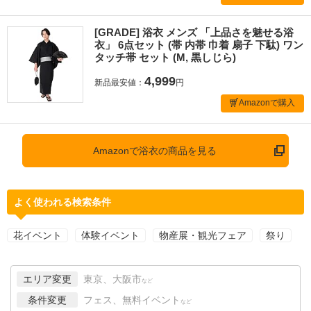
[GRADE] 浴衣 メンズ 「上品さを魅せる浴
衣」 6点セット (帯 内帯 巾着 扇子 下駄) ワン
タッチ帯 セット (M, 黒しじら)
4,999
新品最安値：
円
Amazonで購入
Amazonで浴衣の商品を見る
よく使われる検索条件
花イベント
体験イベント
物産展・観光フェア
祭り
エリア変更
東京、大阪市
など
条件変更
フェス、無料イベント
など