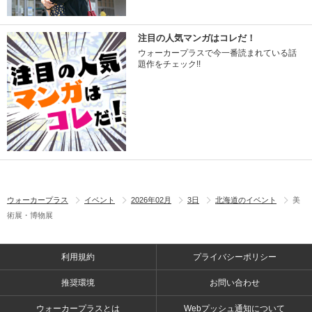
注目の人気マンガはコレだ！
ウォーカープラスで今一番読まれている話
題作をチェック!!
ウォーカープラス
イベント
2026年02月
3日
北海道のイベント
美
術展・博物展
利用規約
プライバシーポリシー
推奨環境
お問い合わせ
ウォーカープラスとは
Webプッシュ通知について