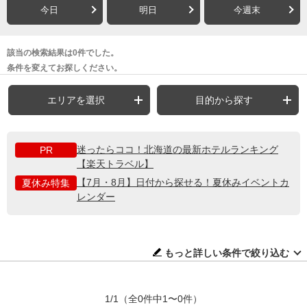
今日
明日
今週末
該当の検索結果は0件でした。
条件を変えてお探しください。
エリアを選択
目的から探す
迷ったらココ！北海道の最新ホテルランキング
PR
【楽天トラベル】
【7月・8月】日付から探せる！夏休みイベントカ
夏休み特集
レンダー
もっと詳しい条件で絞り込む
1/1
（全0件中1〜0件）