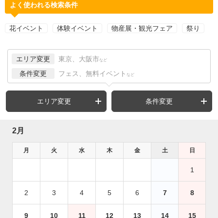
よく使われる検索条件
花イベント
体験イベント
物産展・観光フェア
祭り
エリア変更
東京、大阪市
など
条件変更
フェス、無料イベント
など
エリア変更
条件変更
2月
月
火
水
木
金
土
日
1
2
3
4
5
6
7
8
9
10
11
12
13
14
15