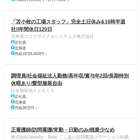
「苫小牧の工場スタッフ」完全土日休み&16時半退
社!/年間休日120日
北海道エコリサイクルシステムズ株式会社
正社員
北海道
月給19万6,400円～
調理員/社会福祉法人勤務/高年収/賞与年2回/長期特別
休暇あり/髪型服装自由
社会福祉法人とらくろ
正社員
北海道
月給28万円～
正看護師/訪問看護/常勤・日勤のみ/残業少なめ
株式会社Jewelry・Belle ここあい訪問看護ステーション札幌