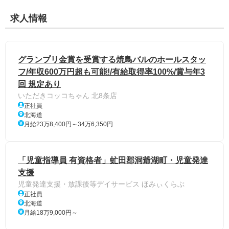
求人情報
グランプリ金賞を受賞する焼鳥バルのホールスタッ
フ/年収600万円超も可能!/有給取得率100%/賞与年3
回 規定あり
いただきコッコちゃん 北8条店
正社員
北海道
月給23万8,400円～34万6,350円
「児童指導員 有資格者」虻田郡洞爺湖町・児童発達
支援
児童発達支援・放課後等デイサービス ほみぃくらぶ
正社員
北海道
月給18万9,000円～