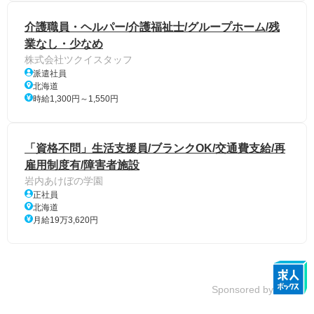
介護職員・ヘルパー/介護福祉士/グループホーム/残
業なし・少なめ
株式会社ツクイスタッフ
派遣社員
北海道
時給1,300円～1,550円
「資格不問」生活支援員/ブランクOK/交通費支給/再
雇用制度有/障害者施設
岩内あけぼの学園
正社員
北海道
月給19万3,620円
Sponsored by