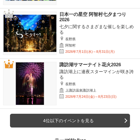
日本一の星空 阿智村七夕まつり
2026
七夕に関するさまざまな催しを楽しめ
る
長野県
阿智村
2026年7月1日(水)～8月31日(月)
諏訪湖サマーナイト花火2026
諏訪湖上に連夜スターマインが咲き誇
る
長野県
上諏訪温泉諏訪湖上
2026年7月24日(金)～8月23日(日)
4位以下のイベントを見る