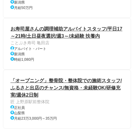
新潟県
月給50万円
お寿司屋さんの調理補助アルバイトスタッフ/平日17
～21時/土日昼夜選択/週3～/未経験 扶養内
ことぶき寿司 亀田店
アルバイト・パート
新潟県
時給1,080円
「オープニング」整骨院・整体院での施術スタッフ/
ふるさと出店のチャンス/無資格・未経験OK/研修充
実/週休2日制
匠 上野原駅前整体院
正社員
山梨県
月給23万3,000円～35万円