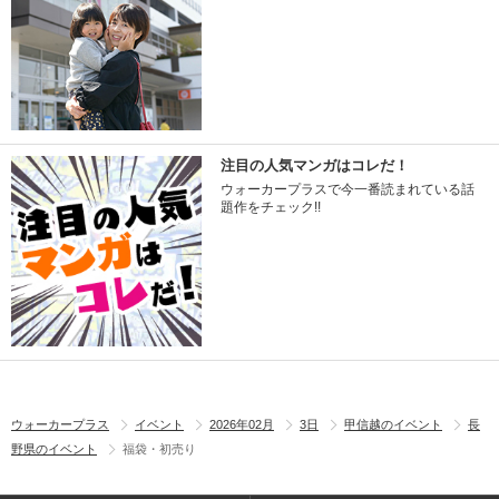
注目の人気マンガはコレだ！
ウォーカープラスで今一番読まれている話
題作をチェック!!
ウォーカープラス
イベント
2026年02月
3日
甲信越のイベント
長
野県のイベント
福袋・初売り