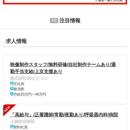
注目情報
求人情報
映像制作スタッフ/無料研修/自社制作チームあり/通
勤手当支給/上京支援あり
株式会社SDビジョン
正社員
新潟県
月給20万円～40万円
NEW
「高給与」/正看護師/常勤/夜勤あり/呼吸器内科/病院
上越総合病院
契約社員