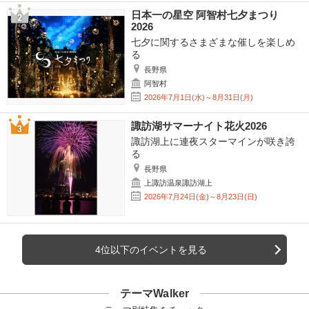
日本一の星空 阿智村七夕まつり
2026
七夕に関するさまざまな催しを楽しめ
る
長野県
阿智村
2026年7月1日(水)～8月31日(月)
諏訪湖サマーナイト花火2026
諏訪湖上に連夜スターマインが咲き誇
る
長野県
上諏訪温泉諏訪湖上
2026年7月24日(金)～8月23日(日)
4位以下のイベントを見る
テーマWalker