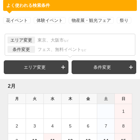
よく使われる検索条件
花イベント
体験イベント
物産展・観光フェア
祭り
エリア変更
東京、大阪市
など
条件変更
フェス、無料イベント
など
エリア変更
条件変更
2月
月
火
水
木
金
土
日
1
2
3
4
5
6
7
8