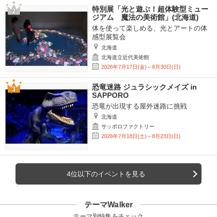
特別展「光と遊ぶ！超体験型ミュー
ジアム 魔法の美術館」(北海道)
体を使って楽しめる、光とアートの体
感型展覧会
北海道
北海道立近代美術館
2026年7月17日(金)～8月30日(日)
恐竜迷路 ジュラシックメイズ in
SAPPORO
恐竜が出現する屋外迷路に挑戦
北海道
サッポロファクトリー
2026年7月18日(土)～8月23日(日)
4位以下のイベントを見る
テーマWalker
テーマ別特集をチェック