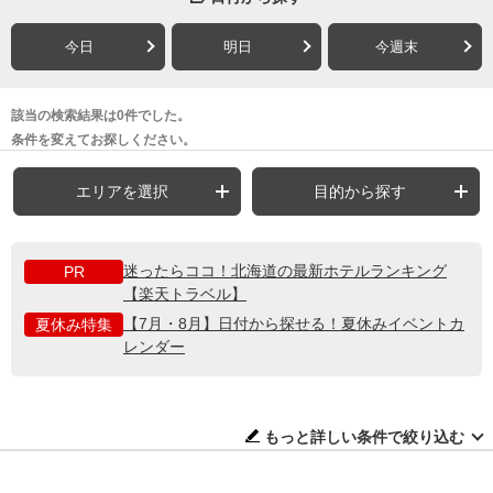
今日
明日
今週末
該当の検索結果は0件でした。
条件を変えてお探しください。
エリアを選択
目的から探す
迷ったらココ！北海道の最新ホテルランキング
PR
【楽天トラベル】
【7月・8月】日付から探せる！夏休みイベントカ
夏休み特集
レンダー
もっと詳しい条件で絞り込む