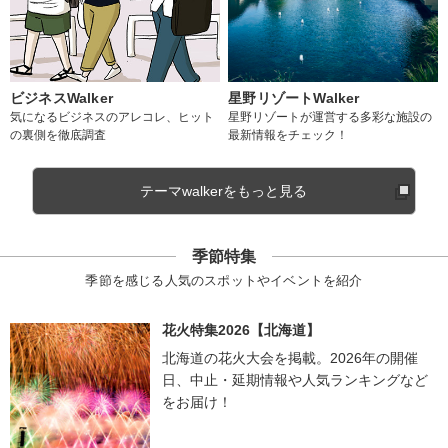
ビジネスWalker
星野リゾートWalker
気になるビジネスのアレコレ、ヒット
星野リゾートが運営する多彩な施設の
の裏側を徹底調査
最新情報をチェック！
テーマwalkerをもっと見る
季節特集
季節を感じる人気のスポットやイベントを紹介
花火特集2026【北海道】
北海道の花火大会を掲載。2026年の開催
日、中止・延期情報や人気ランキングなど
をお届け！