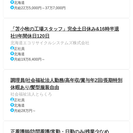
北海道
月給22万5,000円～37万7,000円
「苫小牧の工場スタッフ」完全土日休み&16時半退
社!/年間休日120日
北海道エコリサイクルシステムズ株式会社
正社員
北海道
月給19万6,400円～
調理員/社会福祉法人勤務/高年収/賞与年2回/長期特別
休暇あり/髪型服装自由
社会福祉法人とらくろ
正社員
北海道
月給28万円～
正看護師/訪問看護/常勤・日勤のみ/残業少なめ