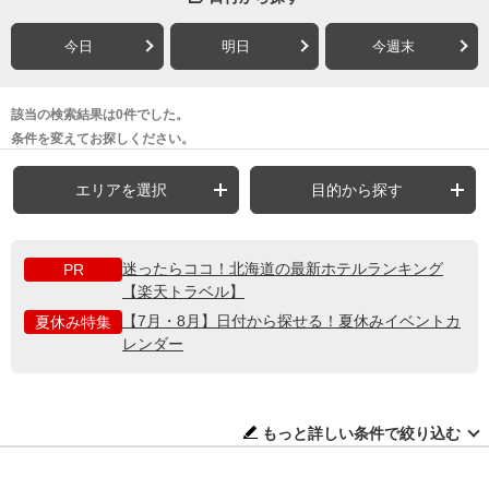
今日
明日
今週末
該当の検索結果は0件でした。
条件を変えてお探しください。
エリアを選択
目的から探す
迷ったらココ！北海道の最新ホテルランキング
PR
【楽天トラベル】
【7月・8月】日付から探せる！夏休みイベントカ
夏休み特集
レンダー
もっと詳しい条件で絞り込む