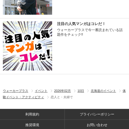
注目の人気マンガはコレだ！
ウォーカープラスで今一番読まれている話
題作をチェック!!
ウォーカープラス
イベント
2026年02月
10日
北海道のイベント
体
験イベント・アクティビティ
恋人と・夫婦で
利用規約
プライバシーポリシー
推奨環境
お問い合わせ