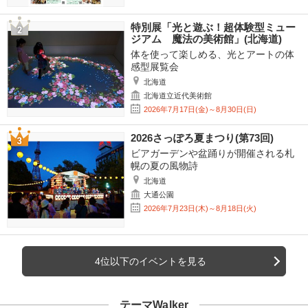
特別展「光と遊ぶ！超体験型ミュー
ジアム 魔法の美術館」(北海道)
体を使って楽しめる、光とアートの体
感型展覧会
北海道
北海道立近代美術館
2026年7月17日(金)～8月30日(日)
2026さっぽろ夏まつり(第73回)
ビアガーデンや盆踊りが開催される札
幌の夏の風物詩
北海道
大通公園
2026年7月23日(木)～8月18日(火)
4位以下のイベントを見る
テーマWalker