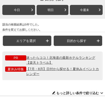
今日
明日
今週末
該当の検索結果は0件でした。
条件を変えてお探しください。
エリアを選択
目的から探す
迷ったらココ！北海道の最新ホテルランキング
PR
【楽天トラベル】
【7月・8月】日付から探せる！夏休みイベントカ
夏休み特集
レンダー
もっと詳しい条件で絞り込む