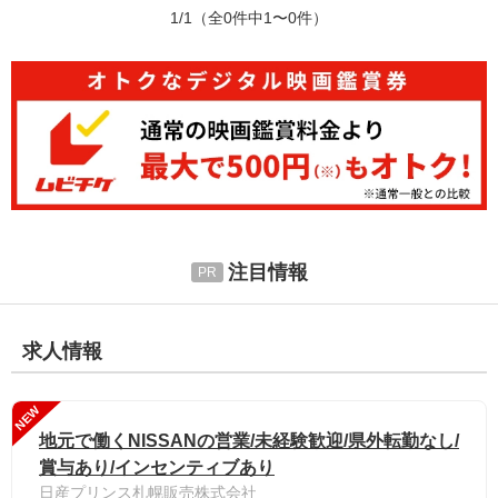
1/1
（全0件中1〜0件）
注目情報
求人情報
NEW
地元で働くNISSANの営業/未経験歓迎/県外転勤なし/
賞与あり/インセンティブあり
日産プリンス札幌販売株式会社