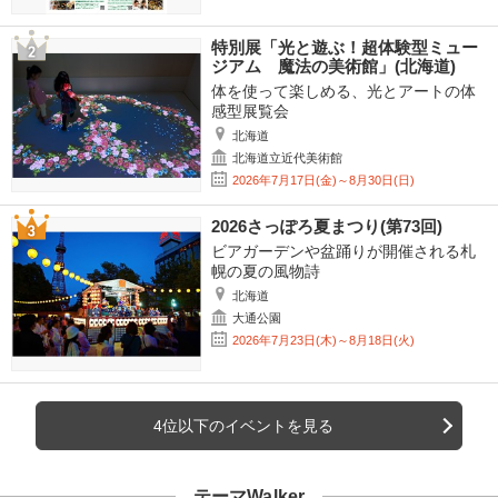
特別展「光と遊ぶ！超体験型ミュー
ジアム 魔法の美術館」(北海道)
体を使って楽しめる、光とアートの体
感型展覧会
北海道
北海道立近代美術館
2026年7月17日(金)～8月30日(日)
2026さっぽろ夏まつり(第73回)
ビアガーデンや盆踊りが開催される札
幌の夏の風物詩
北海道
大通公園
2026年7月23日(木)～8月18日(火)
4位以下のイベントを見る
テーマWalker