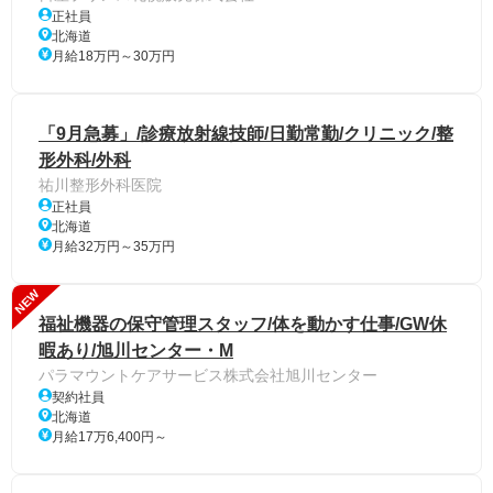
正社員
北海道
月給18万円～30万円
「9月急募」/診療放射線技師/日勤常勤/クリニック/整
形外科/外科
祐川整形外科医院
正社員
北海道
月給32万円～35万円
NEW
福祉機器の保守管理スタッフ/体を動かす仕事/GW休
暇あり/旭川センター・M
パラマウントケアサービス株式会社旭川センター
契約社員
北海道
月給17万6,400円～