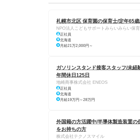
札幌市北区 保育園の保育士/定年65歳
NPO法人こどもサポートみらいみらい保育
正社員
北海道
月給21万2,000円～
ガソリンスタンド接客スタッフ/未経験
年間休日125日
地崎商事株式会社 ENEOS
正社員
北海道
月給19万円～28万円
外国籍の方活躍中/半導体製造装置の
をお持ちの方
株式会社テクノスマイル