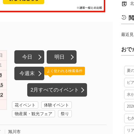
北
閲
最近見
おで
日
今日
明日
1
夏
よく使われる検索条件
今週末
8
ビ
15
2月すべてのイベント
22
水
花イベント
体験イベント
20
物産展・観光フェア
祭り
七
リ
市
旭川市