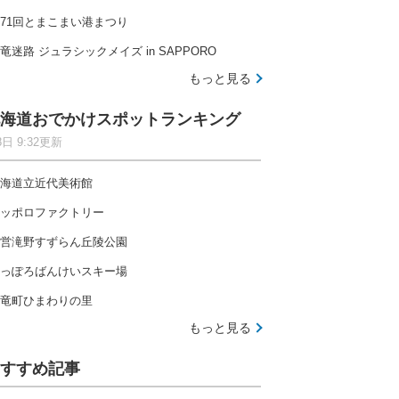
71回とまこまい港まつり
竜迷路 ジュラシックメイズ in SAPPORO
もっと見る
海道おでかけスポットランキング
8日 9:32更新
海道立近代美術館
ッポロファクトリー
営滝野すずらん丘陵公園
っぽろばんけいスキー場
竜町ひまわりの里
もっと見る
すすめ記事