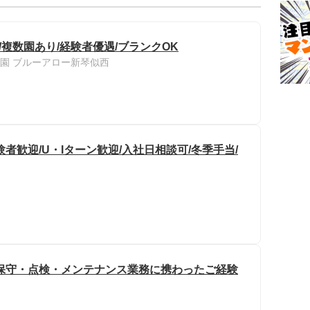
/複数園あり/経験者優遇/ブランクOK
園 ブルーアロー新琴似西
者歓迎/U・Iターン歓迎/入社日相談可/冬季手当/
保守・点検・メンテナンス業務に携わったご経験