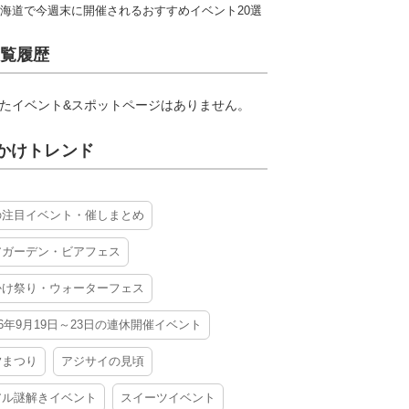
海道で今週末に開催されるおすすめイベント20選
覧履歴
たイベント&スポットページはありません。
かけトレンド
の注目イベント・催しまとめ
アガーデン・ビアフェス
かけ祭り・ウォーターフェス
26年9月19日～23日の連休開催イベント
夕まつり
アジサイの見頃
アル謎解きイベント
スイーツイベント