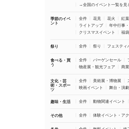
→全国のイベント一覧を見
全件
花見
花火
紅
季節のイベ
ント
ライトアップ
年中行事
クリスマスイベント
福
全件
祭り
フェスティ
祭り
全件
バーゲンセール
食べる・買
う
物産展・観光フェア
商
全件
美術展・博物展
文化・芸
術・スポー
映画イベント
舞台・演
ツ
全件
動物関連イベント
趣味・生活
全件
体験イベント・ア
その他