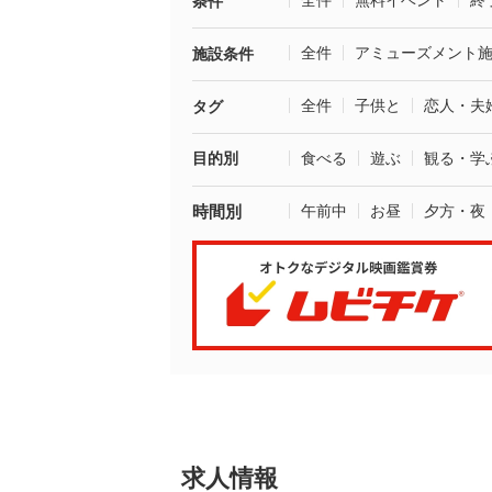
全件
無料イベント
終
条件
全件
アミューズメント
施設条件
全件
子供と
恋人・夫
タグ
目的別
食べる
遊ぶ
観る・学
時間別
午前中
お昼
夕方・夜
求人情報