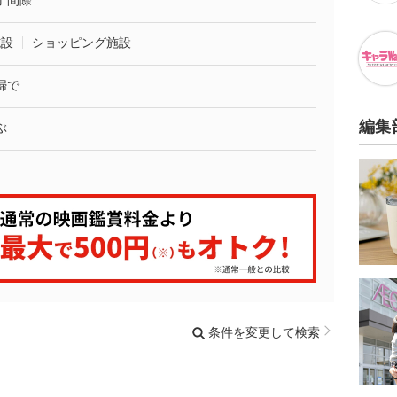
了間際
施設
ショッピング施設
婦で
編集
ぶ
条件を変更して検索