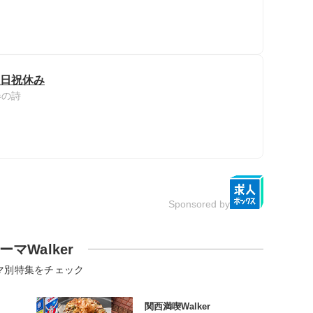
土日祝休み
春の詩
Sponsored by
ーマWalker
マ別特集をチェック
関西満喫Walker