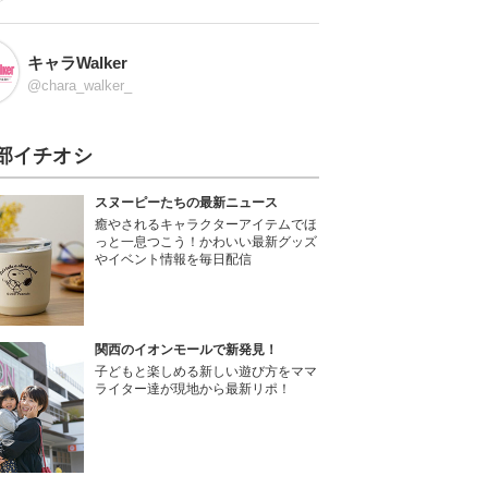
キャラWalker
@chara_walker_
部イチオシ
スヌーピーたちの最新ニュース
癒やされるキャラクターアイテムでほ
っと一息つこう！かわいい最新グッズ
やイベント情報を毎日配信
関西のイオンモールで新発見！
子どもと楽しめる新しい遊び方をママ
ライター達が現地から最新リポ！