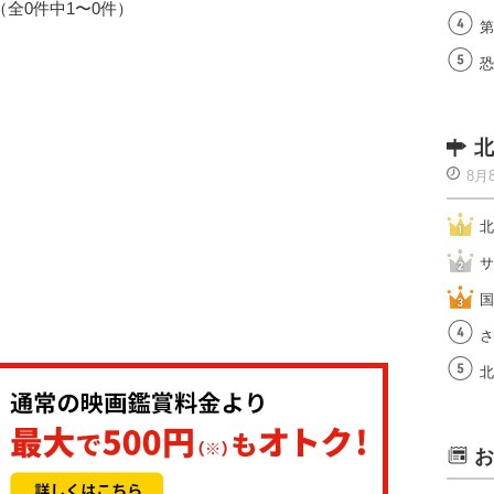
1（全0件中1〜0件）
第
恐
北
8月
北
サ
国
さ
北
お