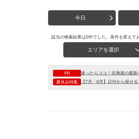
今日
該当の検索結果は0件でした。条件を変えて
エリアを選択
迷ったらココ！北海道の最新
PR
【7月・8月】日付から探せ
夏休み特集