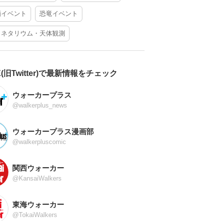
酒イベント
恐竜イベント
ラネタリウム・天体観測
X(旧Twitter)で最新情報をチェック
ウォーカープラス
@walkerplus_news
ウォーカープラス漫画部
@walkerpluscomic
関西ウォーカー
@KansaiWalkers
東海ウォーカー
@TokaiWalkers