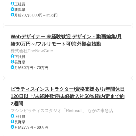
正社員
新潟県
月給23万3,000円～35万円
Webデザイナー 未経験歓迎 デザイン・動画編集/月
給30万円～/フルリモート可/海外拠点始動
株式会社TheNewGate
正社員
長野県
月給30万円～70万円
ピラティスインストラクター/資格支援あり/年間休日
120日以上/未経験歓迎/未経験入社50%超/内定まで約
2週間
マシンピラティススタジオ「Rintosull」 ながの東急店
正社員
長野県
月給27万円～60万円