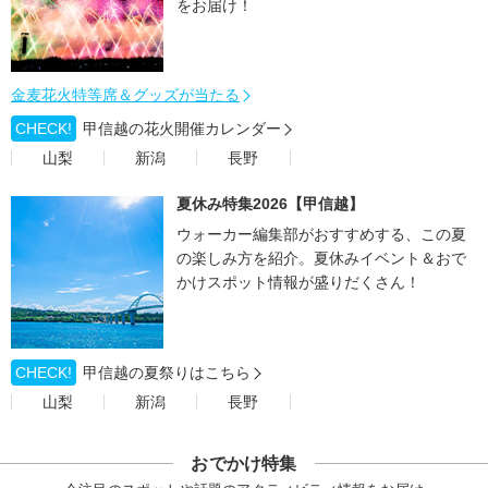
をお届け！
金麦花火特等席＆グッズが当たる
CHECK!
甲信越の花火開催カレンダー
山梨
新潟
長野
夏休み特集2026【甲信越】
ウォーカー編集部がおすすめする、この夏
の楽しみ方を紹介。夏休みイベント＆おで
かけスポット情報が盛りだくさん！
CHECK!
甲信越の夏祭りはこちら
山梨
新潟
長野
おでかけ特集