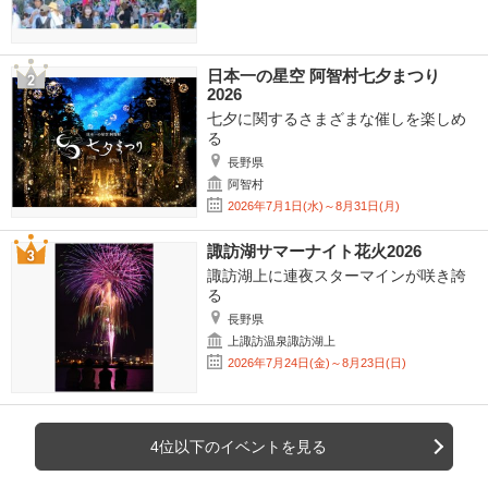
日本一の星空 阿智村七夕まつり
2026
七夕に関するさまざまな催しを楽しめ
る
長野県
阿智村
2026年7月1日(水)～8月31日(月)
諏訪湖サマーナイト花火2026
諏訪湖上に連夜スターマインが咲き誇
る
長野県
上諏訪温泉諏訪湖上
2026年7月24日(金)～8月23日(日)
4位以下のイベントを見る