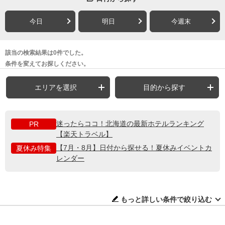
今日
明日
今週末
該当の検索結果は0件でした。
条件を変えてお探しください。
エリアを選択
目的から探す
迷ったらココ！北海道の最新ホテルランキング
PR
【楽天トラベル】
【7月・8月】日付から探せる！夏休みイベントカ
夏休み特集
レンダー
もっと詳しい条件で絞り込む