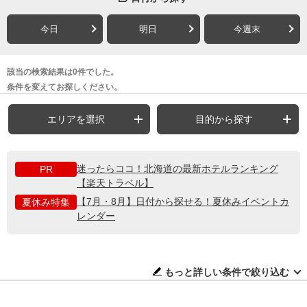
今日
明日
今週末
該当の検索結果は0件でした。
条件を変えてお探しください。
エリアを選択
目的から探す
迷ったらココ！北海道の最新ホテルランキング
PR
【楽天トラベル】
【7月・8月】日付から探せる！夏休みイベントカ
夏休み特集
レンダー
もっと詳しい条件で絞り込む