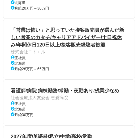
北海道
月給20万円～30万円
「営業は怖い」と思っていた接客販売員が選んだ新
しい営業のカタチ/キャリアアドバイザー/土日祝休
み/年間休日120日以上/接客販売経験者歓迎
株式会社ニトエル
正社員
北海道
月給28万円～65万円
看護師/病院 病棟勤務/常勤・夜勤あり/残業少なめ
社会医療法人友愛会 恵愛病院
正社員
北海道
月給30万円
2027年度/英語科/私立/中学/高校/常勤