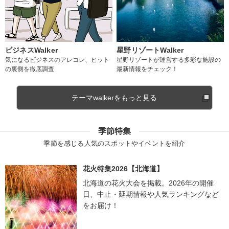
ビジネスWalker
星野リゾートWalker
気になるビジネスのアレコレ、ヒット
星野リゾートが運営する多彩な施設の
の裏側を徹底調査
最新情報をチェック！
テーマwalkerをもっと見る
季節特集
季節を感じる人気のスポットやイベントを紹介
花火特集2026【北海道】
北海道の花火大会を掲載。2026年の開催
日、中止・延期情報や人気ランキングなど
をお届け！