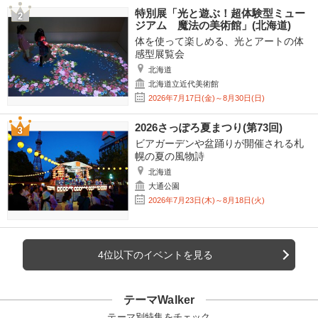
特別展「光と遊ぶ！超体験型ミュー
ジアム 魔法の美術館」(北海道)
体を使って楽しめる、光とアートの体
感型展覧会
北海道
北海道立近代美術館
2026年7月17日(金)～8月30日(日)
2026さっぽろ夏まつり(第73回)
ビアガーデンや盆踊りが開催される札
幌の夏の風物詩
北海道
大通公園
2026年7月23日(木)～8月18日(火)
4位以下のイベントを見る
テーマWalker
テーマ別特集をチェック