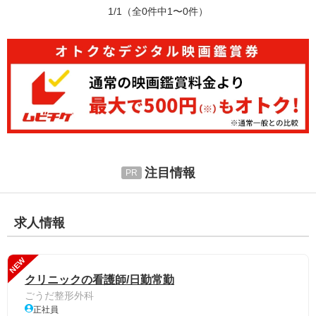
1/1
（全0件中1〜0件）
注目情報
求人情報
NEW
クリニックの看護師/日勤常勤
ごうだ整形外科
正社員