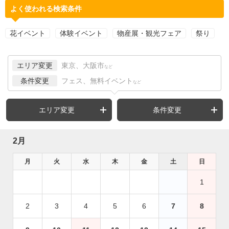
よく使われる検索条件
花イベント
体験イベント
物産展・観光フェア
祭り
エリア変更
東京、大阪市
など
条件変更
フェス、無料イベント
など
エリア変更
条件変更
2月
月
火
水
木
金
土
日
1
2
3
4
5
6
7
8