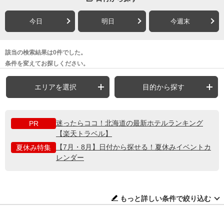
今日
明日
今週末
該当の検索結果は0件でした。
条件を変えてお探しください。
エリアを選択
目的から探す
迷ったらココ！北海道の最新ホテルランキング
PR
【楽天トラベル】
【7月・8月】日付から探せる！夏休みイベントカ
夏休み特集
レンダー
もっと詳しい条件で絞り込む