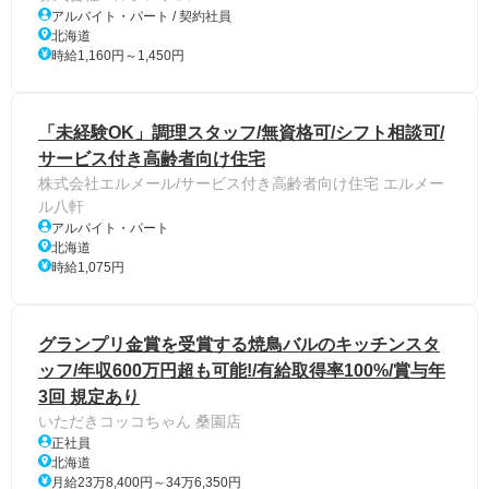
アルバイト・パート / 契約社員
北海道
時給1,160円～1,450円
「未経験OK」調理スタッフ/無資格可/シフト相談可/
サービス付き高齢者向け住宅
株式会社エルメール/サービス付き高齢者向け住宅 エルメー
ル八軒
アルバイト・パート
北海道
時給1,075円
グランプリ金賞を受賞する焼鳥バルのキッチンスタ
ッフ/年収600万円超も可能!/有給取得率100%/賞与年
3回 規定あり
いただきコッコちゃん 桑園店
正社員
北海道
月給23万8,400円～34万6,350円