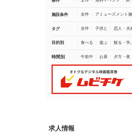
全件
無料イベント
終
条件
全件
アミューズメント
施設条件
全件
子供と
恋人・夫
タグ
目的別
食べる
遊ぶ
観る・学
時間別
午前中
お昼
夕方・夜
求人情報