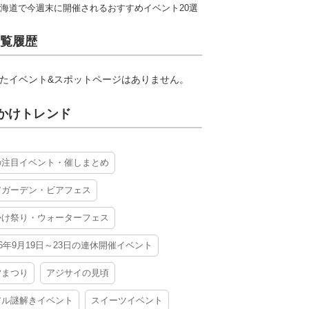
海道で今週末に開催されるおすすめイベント20選
覧履歴
たイベント&スポットページはありません。
かけトレンド
の注目イベント・催しまとめ
アガーデン・ビアフェス
かけ祭り・ウォーターフェス
26年9月19日～23日の連休開催イベント
夕まつり
アジサイの見頃
アル謎解きイベント
スイーツイベント