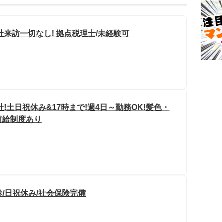
来訪一切なし! 拠点税理士/未経験可
!土日祝休み&17時まで!週4日～勤務OK!髪色・
前給制度あり
診/日祝休み/社会保険完備