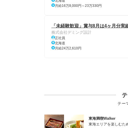
北海道
月給16万8,000円～23万330円
「未経験歓迎」賞与8月は4ヶ月分実績
株式会社デミング設計
正社員
北海道
月給24万2,610円
テ
テー
東海満喫Walker
東海エリアを楽しむた