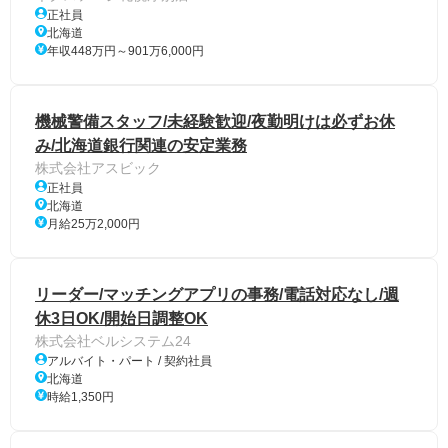
正社員
北海道
年収448万円～901万6,000円
機械警備スタッフ/未経験歓迎/夜勤明けは必ずお休
み/北海道銀行関連の安定業務
株式会社アスビック
正社員
北海道
月給25万2,000円
リーダー/マッチングアプリの事務/電話対応なし/週
休3日OK/開始日調整OK
株式会社ベルシステム24
アルバイト・パート / 契約社員
北海道
時給1,350円