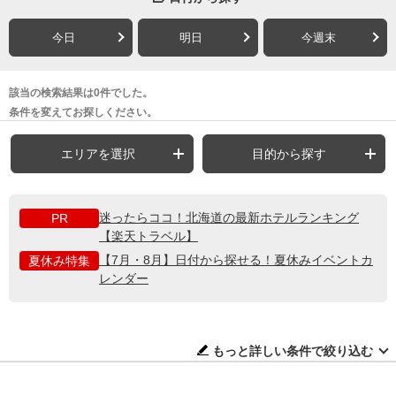
今日
明日
今週末
該当の検索結果は0件でした。
条件を変えてお探しください。
エリアを選択
目的から探す
迷ったらココ！北海道の最新ホテルランキング
PR
【楽天トラベル】
【7月・8月】日付から探せる！夏休みイベントカ
夏休み特集
レンダー
もっと詳しい条件で絞り込む