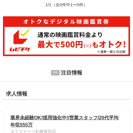
1/1
（全0件中1〜0件）
注目情報
求人情報
業界未経験OK!採用強化中!/営業スタッフ/20代平均
年収555万
ネクステージ札幌厚別店