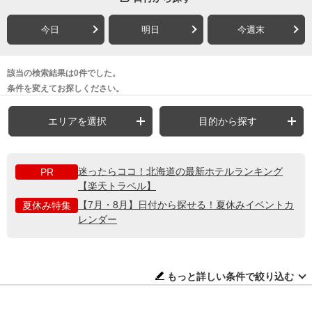
今日
明日
今週末
該当の検索結果は0件でした。
条件を変えてお探しください。
エリアを選択
目的から探す
迷ったらココ！北海道の最新ホテルランキング
PR
【楽天トラベル】
【7月・8月】日付から探せる！夏休みイベントカ
夏休み特集
レンダー
もっと詳しい条件で絞り込む