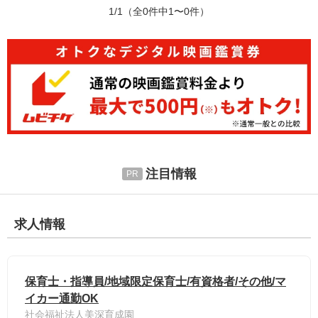
1/1
（全0件中1〜0件）
注目情報
求人情報
保育士・指導員/地域限定保育士/有資格者/その他/マ
イカー通勤OK
社会福祉法人美深育成園