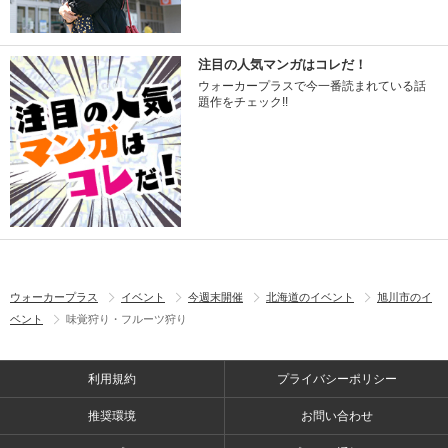
注目の人気マンガはコレだ！
ウォーカープラスで今一番読まれている話
題作をチェック!!
ウォーカープラス
イベント
今週末開催
北海道のイベント
旭川市のイ
ベント
味覚狩り・フルーツ狩り
利用規約
プライバシーポリシー
推奨環境
お問い合わせ