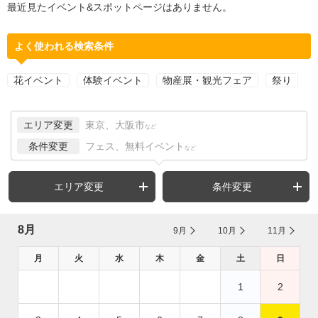
最近見たイベント&スポットページはありません。
よく使われる検索条件
花イベント
体験イベント
物産展・観光フェア
祭り
エリア変更
東京、大阪市
など
条件変更
フェス、無料イベント
など
エリア変更
条件変更
8月
9月
10月
11月
月
火
水
木
金
土
日
1
2