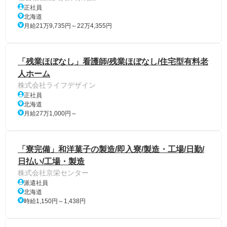
正社員
北海道
月給21万9,735円～22万4,355円
「残業ほぼなし」看護師/残業ほぼなし/住宅型有料老
人ホーム
株式会社ライフデザイン
正社員
北海道
月給27万1,000円～
「寮完備」和洋菓子の製造/即入寮/製造・工場/日勤/
日払い/工場・製造
株式会社京栄センター
派遣社員
北海道
時給1,150円～1,438円