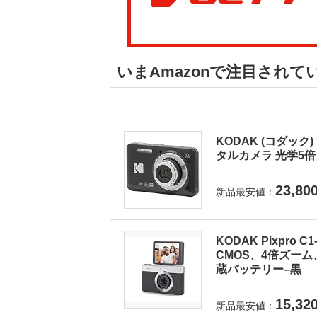
いまAmazonで注目され
KODAK (コダック) 
タルカメラ 光学5倍ズ
23,80
新品最安値：
KODAK Pixpro
CMOS、4倍ズーム
蔵バッテリー–黒
15,32
新品最安値：