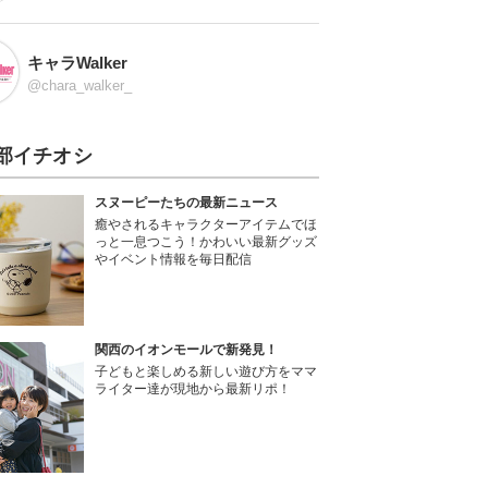
キャラWalker
@chara_walker_
部イチオシ
スヌーピーたちの最新ニュース
癒やされるキャラクターアイテムでほ
っと一息つこう！かわいい最新グッズ
やイベント情報を毎日配信
関西のイオンモールで新発見！
子どもと楽しめる新しい遊び方をママ
ライター達が現地から最新リポ！