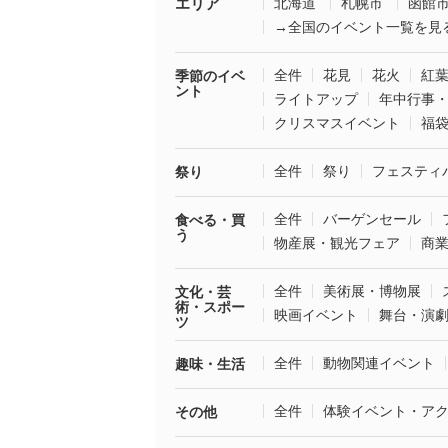
エリア
北海道
札幌市
函館
→全国のイベント一覧を見
全件
花見
花火
紅
季節のイベ
ント
ライトアップ
年中行事
クリスマスイベント
福
全件
祭り
フェスティ
祭り
全件
バーゲンセール
食べる・買
う
物産展・観光フェア
商
全件
美術展・博物展
文化・芸
術・スポー
映画イベント
舞台・演
ツ
全件
動物関連イベント
趣味・生活
全件
体験イベント・ア
その他