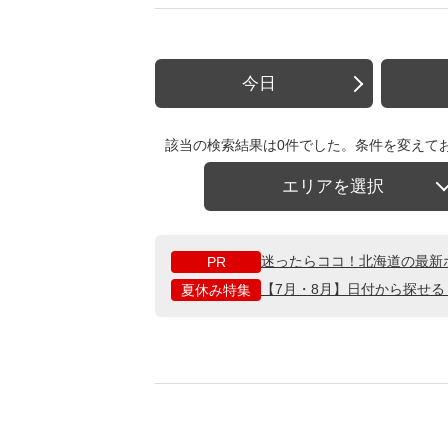
今日
該当の検索結果は0件でした。条件を変えて
エリアを選択
迷ったらココ！北海道の最新
PR
【7月・8月】日付から探せ
夏休み特集