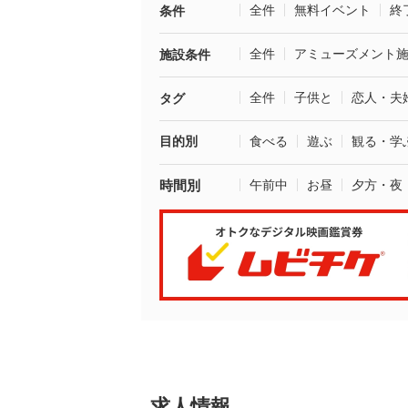
全件
無料イベント
終
条件
全件
アミューズメント
施設条件
全件
子供と
恋人・夫
タグ
目的別
食べる
遊ぶ
観る・学
時間別
午前中
お昼
夕方・夜
求人情報