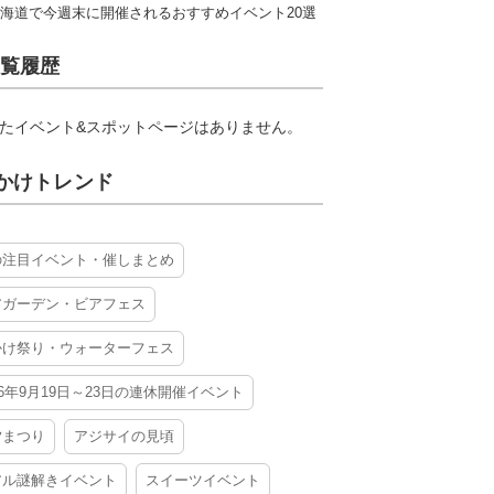
海道で今週末に開催されるおすすめイベント20選
覧履歴
たイベント&スポットページはありません。
かけトレンド
の注目イベント・催しまとめ
アガーデン・ビアフェス
かけ祭り・ウォーターフェス
26年9月19日～23日の連休開催イベント
夕まつり
アジサイの見頃
アル謎解きイベント
スイーツイベント