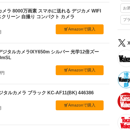
お
ルカメラ 8000万画素 スマホに送れる デジカメ WIFI
クリーン 自撮り コンパクト カメラ
プ
Amazonで購入
円
デジタルカメラIXY650m シルバー 光学12倍ズー
50mSL
Amazonで購入
0
円
ジタルカメラ ブラック KC-AF11(BK) 446386
Amazonで購入
円