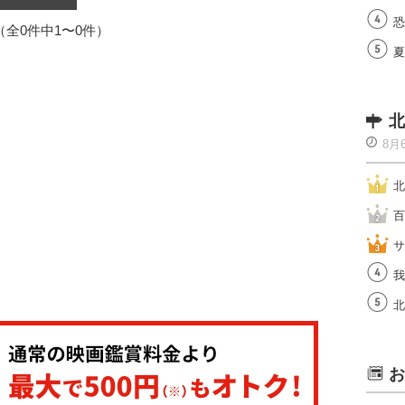
恐
1（全0件中1〜0件）
夏
北
8月
北
百
サ
我
北
お