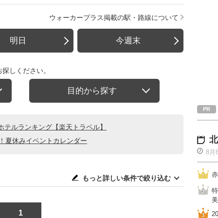
ウォーカープラス掲載の駅・路線について
明日
今週末
お探しください。
目的から探す
ホテルランキング【楽天トラベル】
北
る！夏休みイベントカレンダー
8月
赤
もっと詳しい条件で絞り込む
特
美
1
2