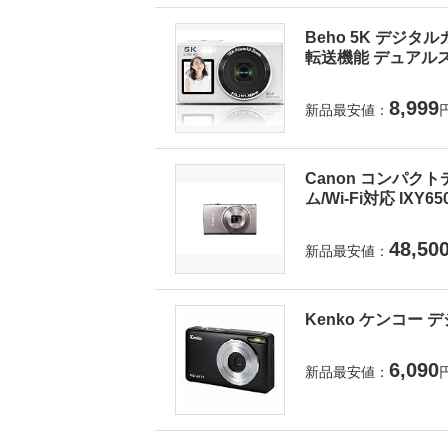
Beho 5K デジタ
転送機能 デュアルス
8,999
新品最安値：
Canon コンパクト
ム/Wi-Fi対応 IXY6
48,50
新品最安値：
Kenko ケンコー デ
6,090
新品最安値：