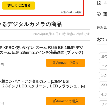
北
閲
ているデジタルカメラの商品
最近見
※2026年08月06日16時 時点の情報です
おで
PIXPRO 使いやすい ズーム FZ55-BK 16MP デジ
ーム 広角 28mm 2.7インチ液晶画面 (ブラック)
夏
Amazonで購入
0
円
ビ
水
 C1–超コンパクトデジタルカメラ|13MP BSI
20
、2.8インチLCDスクリーン、LEDフラッシュ、内
七
Amazonで購入
0
円
リ