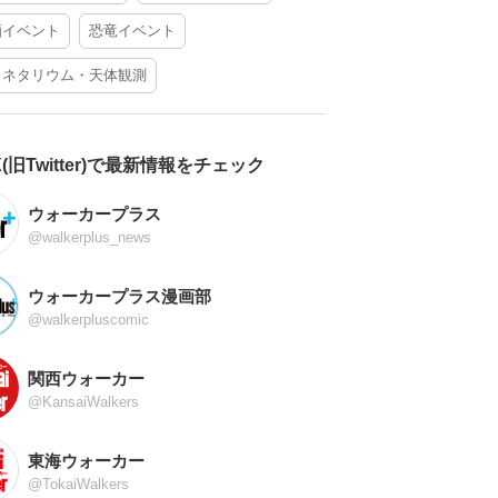
酒イベント
恐竜イベント
ラネタリウム・天体観測
X(旧Twitter)で最新情報をチェック
ウォーカープラス
@walkerplus_news
ウォーカープラス漫画部
@walkerpluscomic
関西ウォーカー
@KansaiWalkers
東海ウォーカー
@TokaiWalkers