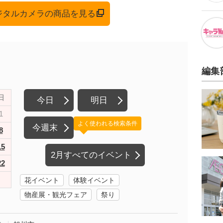
デジタルカメラの商品を見る
編集
日
今日
明日
1
よく使われる検索条件
今週末
8
15
2月すべてのイベント
22
花イベント
体験イベント
物産展・観光フェア
祭り