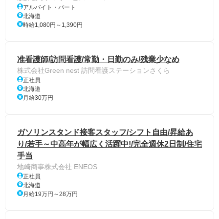
アルバイト・パート
北海道
時給1,080円～1,390円
准看護師/訪問看護/常勤・日勤のみ/残業少なめ
株式会社Green nest 訪問看護ステーションさくら
正社員
北海道
月給30万円
ガソリンスタンド接客スタッフ/シフト自由/昇給あ
り/若手～中高年が幅広く活躍中!/完全週休2日制/住宅
手当
地崎商事株式会社 ENEOS
正社員
北海道
月給19万円～28万円