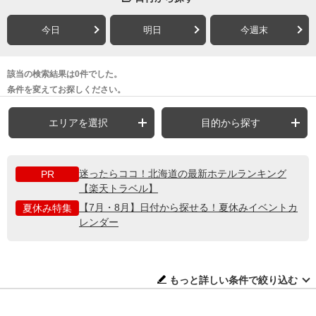
今日
明日
今週末
該当の検索結果は0件でした。
条件を変えてお探しください。
エリアを選択
目的から探す
迷ったらココ！北海道の最新ホテルランキング
PR
【楽天トラベル】
【7月・8月】日付から探せる！夏休みイベントカ
夏休み特集
レンダー
もっと詳しい条件で絞り込む