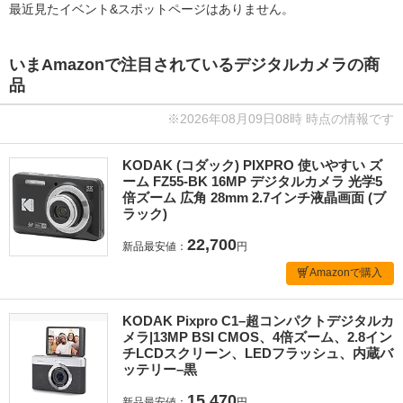
最近見たイベント&スポットページはありません。
いまAmazonで注目されているデジタルカメラの商
品
※2026年08月09日08時 時点の情報です
KODAK (コダック) PIXPRO 使いやすい ズ
ーム FZ55-BK 16MP デジタルカメラ 光学5
倍ズーム 広角 28mm 2.7インチ液晶画面 (ブ
ラック)
22,700
新品最安値：
円
Amazonで購入
KODAK Pixpro C1–超コンパクトデジタルカ
メラ|13MP BSI CMOS、4倍ズーム、2.8イン
チLCDスクリーン、LEDフラッシュ、内蔵バ
ッテリー–黒
15,470
新品最安値：
円