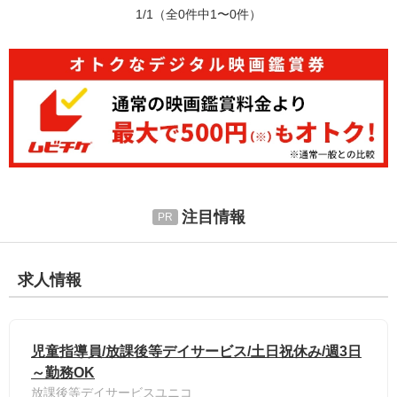
1/1
（全0件中1〜0件）
注目情報
求人情報
児童指導員/放課後等デイサービス/土日祝休み/週3日
～勤務OK
放課後等デイサービスユニコ