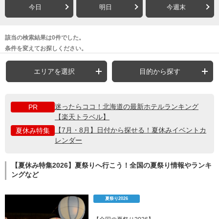
今日
明日
今週末
該当の検索結果は0件でした。
条件を変えてお探しください。
エリアを選択
目的から探す
迷ったらココ！北海道の最新ホテルランキング
PR
【楽天トラベル】
【7月・8月】日付から探せる！夏休みイベントカ
夏休み特集
レンダー
【夏休み特集2026】夏祭りへ行こう！全国の夏祭り情報やランキ
ングなど
夏祭り2026