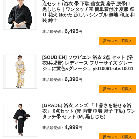
点セット (浴衣 帯 下駄 信玄袋 扇子 腰帯) L
黒しじら｜ワンタッチ帯 簡単着付け 夏服 祭
り 花火 ゆかた 涼しい シンプル 無地 和服 和
装 紳士
6,495
新品最安値：
円
Amazonで購入
[SOUBIEN] ソウビエン 浴衣 2点 セット (浴
衣/兵児帯) レディース フリーサイズ グレー
ジュに黄色×グレージュ ykt10091-obs10011
6,390
新品最安値：
円
Amazonで購入
[GRADE] 浴衣 メンズ 「上品さを魅せる浴
衣」 6点セット (帯 内帯 巾着 扇子 下駄) ワン
タッチ帯 セット (M, 黒しじら)
4,999
新品最安値：
円
Amazonで購入