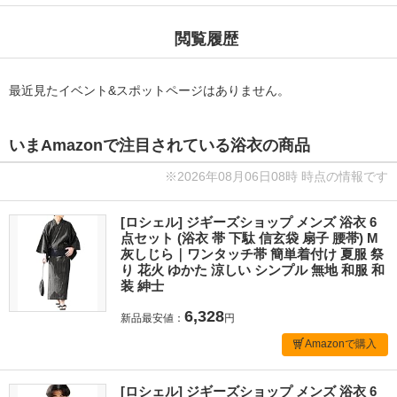
閲覧履歴
最近見たイベント&スポットページはありません。
いまAmazonで注目されている浴衣の商品
※2026年08月06日08時 時点の情報です
[ロシェル] ジギーズショップ メンズ 浴衣 6
点セット (浴衣 帯 下駄 信玄袋 扇子 腰帯) M
灰しじら｜ワンタッチ帯 簡単着付け 夏服 祭
り 花火 ゆかた 涼しい シンプル 無地 和服 和
装 紳士
6,328
新品最安値：
円
Amazonで購入
[ロシェル] ジギーズショップ メンズ 浴衣 6