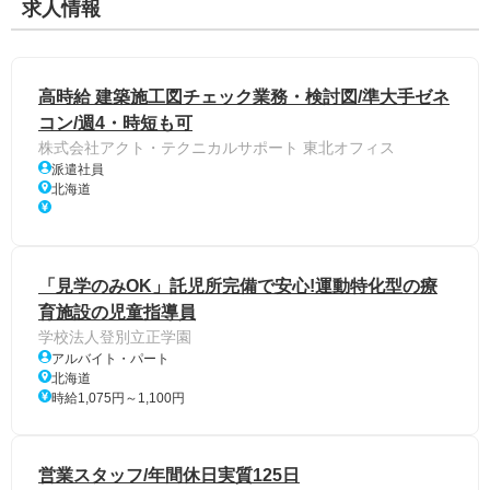
求人情報
高時給 建築施工図チェック業務・検討図/準大手ゼネ
コン/週4・時短も可
株式会社アクト・テクニカルサポート 東北オフィス
派遣社員
北海道
「見学のみOK」託児所完備で安心!運動特化型の療
育施設の児童指導員
学校法人登別立正学園
アルバイト・パート
北海道
時給1,075円～1,100円
営業スタッフ/年間休日実質125日