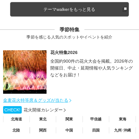
テーマwalkerをもっと見る
季節特集
季節を感じる人気のスポットやイベントを紹介
花火特集2026
全国約900件の花火大会を掲載。2026年の
開催日、中止・延期情報や人気ランキング
などをお届け！
金麦花火特等席＆グッズが当たる
CHECK!
花火開催カレンダー
北海道
東北
関東
甲信越
東海
北陸
関西
中国
四国
九州･沖縄