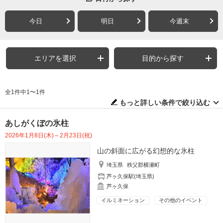
今日
明日
今週末
エリアを選択
目的から探す
全1件中1〜1件
もっと詳しい条件で絞り込む
あしがくぼの氷柱
2026年1月8日(木)～2月23日(祝)
山の斜面に広がる幻想的な氷柱
埼玉県
秩父郡横瀬町
芦ヶ久保駅(埼玉県)
芦ヶ久保
イルミネーション
その他のイベント