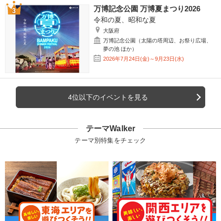
万博記念公園 万博夏まつり2026
令和の夏、昭和な夏
大阪府
万博記念公園（太陽の塔周辺、お祭り広場、
夢の池 ほか）
2026年7月24日(金)～9月23日(水)
4位以下のイベントを見る
テーマWalker
テーマ別特集をチェック