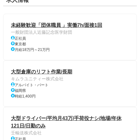
求人情報
未経験歓迎「団体職員 」実働7h/面接1回
一般財団法人近藤記念医学財団
正社員
東京都
月給18万円～21万円
大型倉庫のリフト作業/長期
キムラユニティー株式会社
アルバイト・パート
福岡県
時給1,400円
大型ドライバー/平均月43万/手荷役ナシ/地場/年休
121日/日勤のみ
壬輸送株式会社
正社員