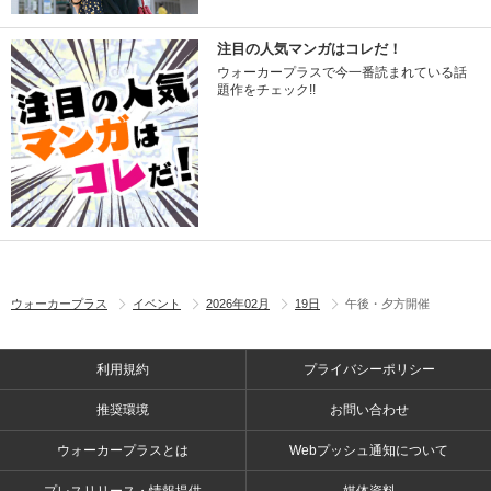
注目の人気マンガはコレだ！
ウォーカープラスで今一番読まれている話
題作をチェック!!
ウォーカープラス
イベント
2026年02月
19日
午後・夕方開催
利用規約
プライバシーポリシー
推奨環境
お問い合わせ
ウォーカープラスとは
Webプッシュ通知について
プレスリリース・情報提供
媒体資料