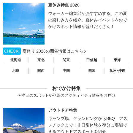
夏休み特集 2026
ウォーカー編集部がおすすめする、この夏
の楽しみ方を紹介。夏休みイベント＆おで
かけスポット情報が盛りだくさん！
CHECK!
夏祭り 2026の開催情報はこちら
北海道
東北
関東
甲信越
東海
北陸
関西
中国
四国
九州･沖縄
おでかけ特集
今注目のスポットや話題のアクティビティ情報をお届け
アウトドア特集
キャンプ場、グランピングからBBQ、アス
レチックまで！非日常体験を存分に堪能で
きるアウトドアスポットを紹介