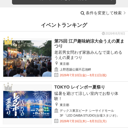
条件を変更して検索
イベントランキング
2026年8月9日
第75回 江戸趣味納涼大会うえの夏ま
つり
老若男女問わず家族みんなで楽しめる
うえの夏まつり
東京都
上野恩賜公園不忍池畔
2026年7月10日(金)～8月11日(祝)
TOKYO レインボー夏祭り
猛暑を避けて涼しい室内でお祭り体
験！
東京都
デックス東京ビーチ シーサイドモール
3F「LED DAIBA STUDIO(台場スタジオ)」
2026年7月16日(木)～8月31日(月)