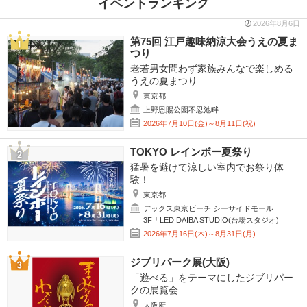
イベントランキング
2026年8月6日
第75回 江戸趣味納涼大会うえの夏ま
つり
老若男女問わず家族みんなで楽しめる
うえの夏まつり
東京都
上野恩賜公園不忍池畔
2026年7月10日(金)～8月11日(祝)
TOKYO レインボー夏祭り
猛暑を避けて涼しい室内でお祭り体
験！
東京都
デックス東京ビーチ シーサイドモール
3F「LED DAIBA STUDIO(台場スタジオ)」
2026年7月16日(木)～8月31日(月)
ジブリパーク展(大阪)
「遊べる」をテーマにしたジブリパー
クの展覧会
大阪府