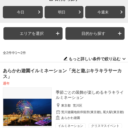
今日
明日
今週末
エリアを選択
目的から探す
全2件中1〜2件
もっと詳しい条件で絞り込む
あらかわ遊園イルミネーション「光と遊ぶキラキラサーカ
ス」
通年
季節ごとの装飾が楽しめるキラキライ
ルミネーション
東京都
荒川区
荒川遊園地前停留所(東京都)
,
尾久駅(東京都)
あらかわ遊園
イルミネーション
クリスマスイベント