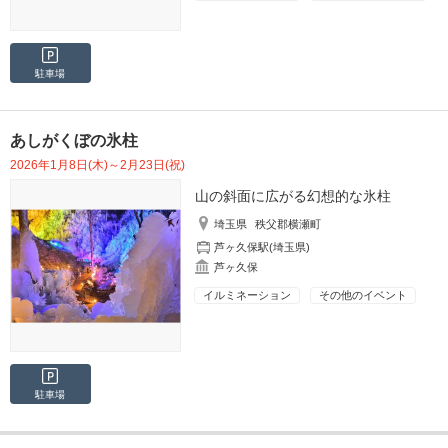
駐車場
あしがくぼの氷柱
2026年1月8日(木)～2月23日(祝)
山の斜面に広がる幻想的な氷柱
埼玉県
秩父郡横瀬町
芦ヶ久保駅(埼玉県)
芦ヶ久保
イルミネーション
その他のイベント
駐車場