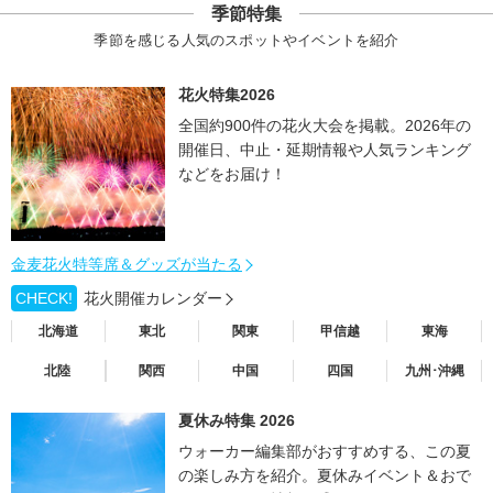
季節特集
季節を感じる人気のスポットやイベントを紹介
花火特集2026
全国約900件の花火大会を掲載。2026年の
開催日、中止・延期情報や人気ランキング
などをお届け！
金麦花火特等席＆グッズが当たる
CHECK!
花火開催カレンダー
北海道
東北
関東
甲信越
東海
北陸
関西
中国
四国
九州･沖縄
夏休み特集 2026
ウォーカー編集部がおすすめする、この夏
の楽しみ方を紹介。夏休みイベント＆おで