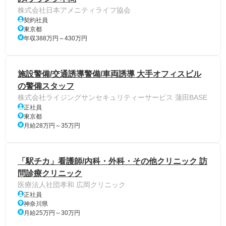
株式会社日本アメニティライフ協会
契約社員
東京都
年収388万円～430万円
施設警備/交通誘導警備/車両誘導 大手オフィスビル
の警備スタッフ
株式会社ライジングサンセキュリティーサービス 蒲田BASE
正社員
東京都
月給28万円～35万円
「駅チカ」看護師/内科・外科・その他クリニック 訪
問診療クリニック
医療法人社団孝和 広岡クリニック
正社員
神奈川県
月給25万円～30万円