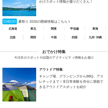
かけスポット情報が盛りだくさん！
CHECK!
夏祭り 2026の開催情報はこちら
北海道
東北
関東
甲信越
東海
北陸
関西
中国
四国
九州･沖縄
おでかけ特集
今注目のスポットや話題のアクティビティ情報をお届け
アウトドア特集
キャンプ場、グランピングからBBQ、アス
レチックまで！非日常体験を存分に堪能で
きるアウトドアスポットを紹介