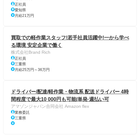
正社員
愛知県
月給21万円
買取での軽作業スタッフ!若手社員活躍中!一から学べ
る環境 安定企業で働く
株式会社Brand Rich
正社員
三重県
月給25万円～36万円
ドライバー/配達/軽作業・物流系 配送ドライバー 4時
間程度で最大10 000円も可能/単発·週払い可
アマゾンジャパン合同会社 Amazon flex
業務委託
三重県