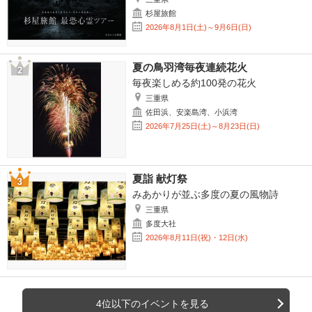
杉屋旅館
2026年8月1日(土)～9月6日(日)
夏の鳥羽湾毎夜連続花火
毎夜楽しめる約100発の花火
三重県
佐田浜、安楽島湾、小浜湾
2026年7月25日(土)～8月23日(日)
夏詣 献灯祭
みあかりが並ぶ多度の夏の風物詩
三重県
多度大社
2026年8月11日(祝)・12日(水)
4位以下のイベントを見る