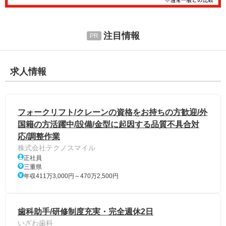
注目情報
求人情報
フォークリフト/クレーンの資格をお持ちの方歓迎/外
国籍の方活躍中/設備/金型に起因する品質不具合対
応/調整作業
株式会社テクノスマイル
正社員
三重県
年収411万3,000円～470万2,500円
歯科助手/研修制度充実・完全週休2日
いざわ歯科