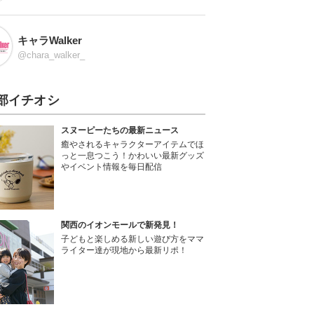
キャラWalker
@chara_walker_
部イチオシ
スヌーピーたちの最新ニュース
癒やされるキャラクターアイテムでほ
っと一息つこう！かわいい最新グッズ
やイベント情報を毎日配信
関西のイオンモールで新発見！
子どもと楽しめる新しい遊び方をママ
ライター達が現地から最新リポ！