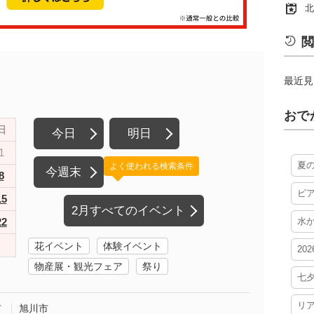
北
閲
最近見
おで
日
今日
明日
1
夏
よく使われる検索条件
今週末
8
ビ
15
2月すべてのイベント
22
水
花イベント
体験イベント
20
物産展・観光フェア
祭り
七
リ
市
旭川市