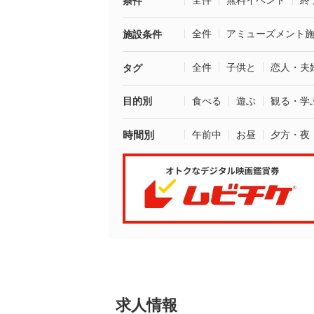
全件
無料イベント
終
条件
全件
アミューズメント
施設条件
全件
子供と
恋人・夫
タグ
目的別
食べる
遊ぶ
観る・学
時間別
午前中
お昼
夕方・夜
求人情報