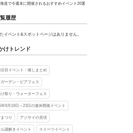
海道で今週末に開催されるおすすめイベント20選
覧履歴
たイベント&スポットページはありません。
かけトレンド
の注目イベント・催しまとめ
アガーデン・ビアフェス
かけ祭り・ウォーターフェス
26年9月19日～23日の連休開催イベント
夕まつり
アジサイの見頃
アル謎解きイベント
スイーツイベント