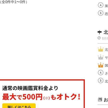
1（全0件中1〜0件）
第
恐
北
8月
北
サ
国
さ
北
お