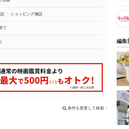
了間際
施設
ショッピング施設
婦で
編集
ぶ
条件を変更して検索