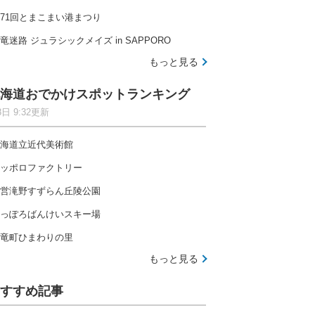
71回とまこまい港まつり
竜迷路 ジュラシックメイズ in SAPPORO
もっと見る
海道おでかけスポットランキング
8日 9:32更新
海道立近代美術館
ッポロファクトリー
営滝野すずらん丘陵公園
っぽろばんけいスキー場
竜町ひまわりの里
もっと見る
すすめ記事