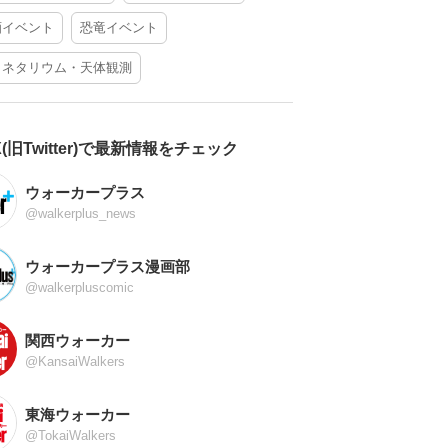
酒イベント
恐竜イベント
ラネタリウム・天体観測
X(旧Twitter)で最新情報をチェック
ウォーカープラス
@walkerplus_news
ウォーカープラス漫画部
@walkerpluscomic
関西ウォーカー
@KansaiWalkers
東海ウォーカー
@TokaiWalkers