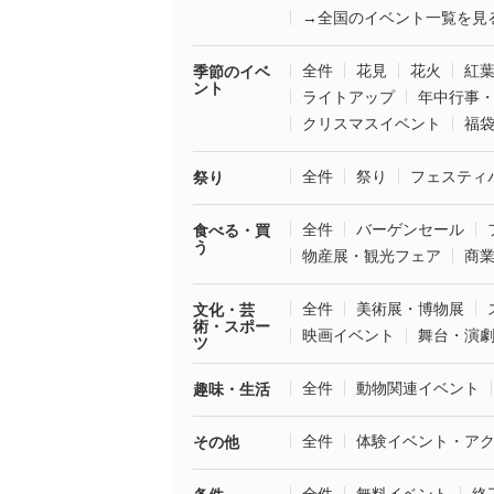
→全国のイベント一覧を見
全件
花見
花火
紅
季節のイベ
ント
ライトアップ
年中行事
クリスマスイベント
福
全件
祭り
フェスティ
祭り
全件
バーゲンセール
食べる・買
う
物産展・観光フェア
商
全件
美術展・博物展
文化・芸
術・スポー
映画イベント
舞台・演
ツ
全件
動物関連イベント
趣味・生活
全件
体験イベント・ア
その他