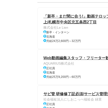
「新卒・まだ間に合う!」動画テロップ
上/札幌市中央区北五条西2丁目
株式会社Le Lien
新卒・インターン
北海道
月給24万2,600円～32万円
Web動画編集スタッフ・フリーター
AQUARIUS株式会社
正社員
北海道
月給25万9,200円～60万円
サビ管 研修修了証必須/サービス管理
社会福祉法人にしおこっぺ福祉会 緑里
正社員