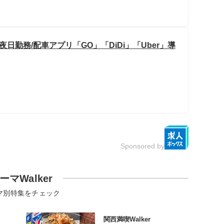
夜日勤務/配車アプリ「GO」「DiDi」「Uber」導
Sponsored by
ーマWalker
マ別特集をチェック
関西満喫Walker