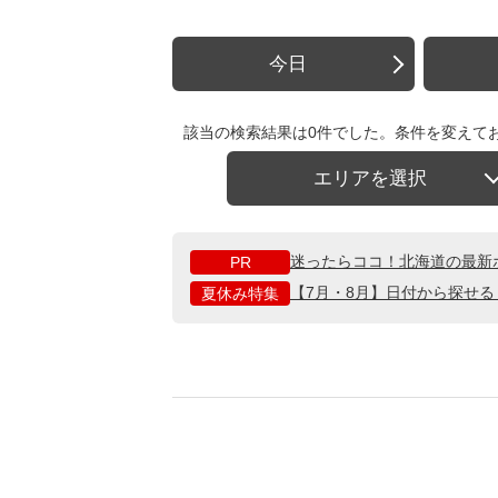
今日
該当の検索結果は0件でした。条件を変えて
エリアを選択
迷ったらココ！北海道の最新
PR
【7月・8月】日付から探せ
夏休み特集