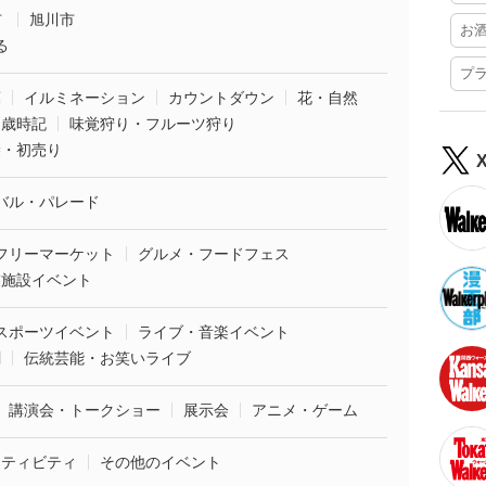
市
旭川市
お
る
プ
葉
イルミネーション
カウントダウン
花・自然
・歳時記
味覚狩り・フルーツ狩り
袋・初売り
バル・パレード
フリーマーケット
グルメ・フードフェス
業施設イベント
スポーツイベント
ライブ・音楽イベント
劇
伝統芸能・お笑いライブ
講演会・トークショー
展示会
アニメ・ゲーム
クティビティ
その他のイベント