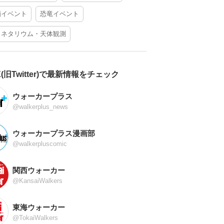
酒イベント
恐竜イベント
ラネタリウム・天体観測
X(旧Twitter)で最新情報をチェック
ウォーカープラス
@walkerplus_news
ウォーカープラス漫画部
@walkerpluscomic
関西ウォーカー
@KansaiWalkers
東海ウォーカー
@TokaiWalkers