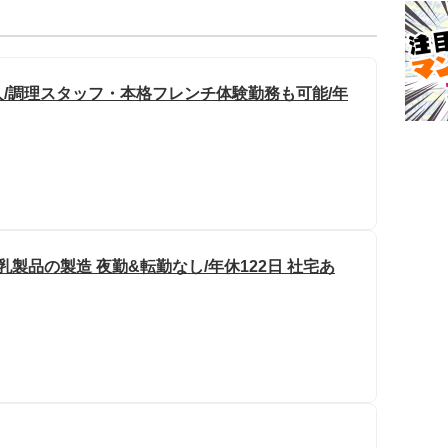
/調理スタッフ・本格フレンチ体験勤務も可能/年
製品の製造 夜勤&転勤なし/年休122日 社宅あ