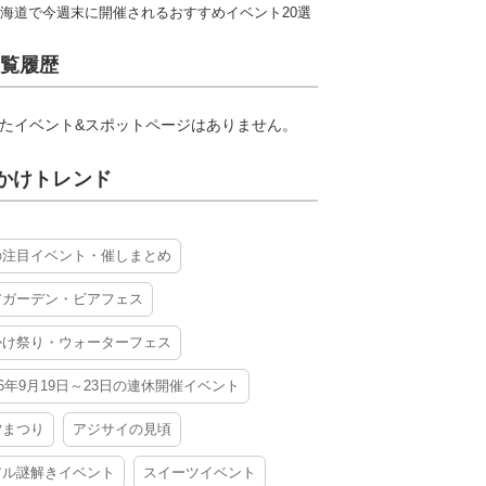
海道で今週末に開催されるおすすめイベント20選
覧履歴
たイベント&スポットページはありません。
かけトレンド
の注目イベント・催しまとめ
アガーデン・ビアフェス
かけ祭り・ウォーターフェス
26年9月19日～23日の連休開催イベント
夕まつり
アジサイの見頃
アル謎解きイベント
スイーツイベント