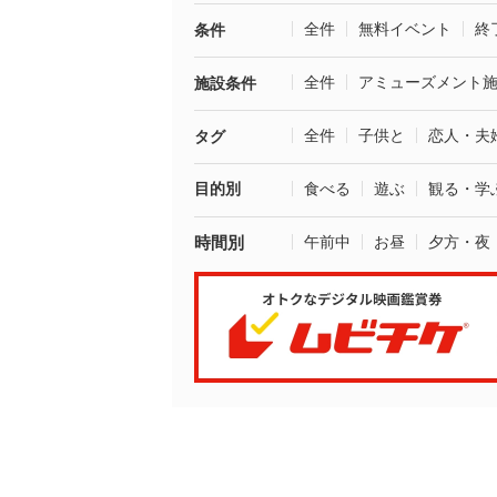
全件
無料イベント
終
条件
全件
アミューズメント
施設条件
全件
子供と
恋人・夫
タグ
目的別
食べる
遊ぶ
観る・学
時間別
午前中
お昼
夕方・夜