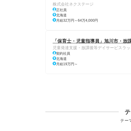
株式会社ネクステージ
正社員
北海道
月給32万円～64万4,000円
「保育士・児童指導員」旭川市・放
児童発達支援・放課後等デイサービスラッ
契約社員
北海道
月給19万円～
テ
テー