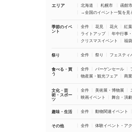
エリア
北海道
札幌市
函館
→全国のイベント一覧を見
全件
花見
花火
紅
季節のイベ
ント
ライトアップ
年中行事
クリスマスイベント
福
全件
祭り
フェスティ
祭り
全件
バーゲンセール
食べる・買
う
物産展・観光フェア
商
全件
美術展・博物展
文化・芸
術・スポー
映画イベント
舞台・演
ツ
全件
動物関連イベント
趣味・生活
全件
体験イベント・ア
その他