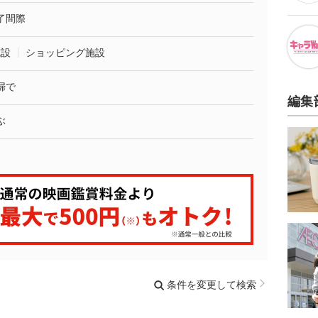
了間際
施設
ショッピング施設
婦で
編集
ぶ
条件を変更して検索