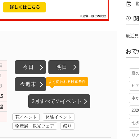
北
閲
最近見
おで
日
今日
明日
夏
1
よく使われる検索条件
今週末
8
ビ
15
水
2月すべてのイベント
22
20
花イベント
体験イベント
七
物産展・観光フェア
祭り
リ