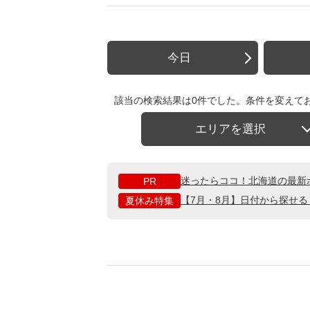
今日
該当の検索結果は0件でした。条件を変えて
エリアを選択
迷ったらココ！北海道の最新
PR
【7月・8月】日付から探せ
夏休み特集