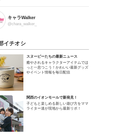
キャラWalker
@chara_walker_
部イチオシ
スヌーピーたちの最新ニュース
癒やされるキャラクターアイテムでほ
っと一息つこう！かわいい最新グッズ
やイベント情報を毎日配信
関西のイオンモールで新発見！
子どもと楽しめる新しい遊び方をママ
ライター達が現地から最新リポ！