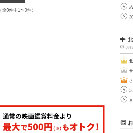
恐
1（全0件中1〜0件）
2
北
8月
北
サ
さ
浜
さ
お