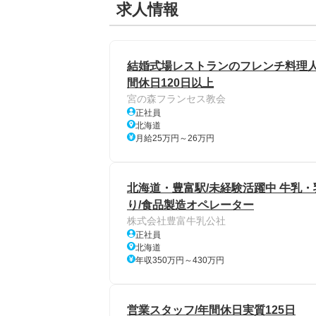
求人情報
結婚式場レストランのフレンチ料理人
間休日120日以上
宮の森フランセス教会
正社員
北海道
月給25万円～26万円
北海道・豊富駅/未経験活躍中 牛乳・乳
り/食品製造オペレーター
株式会社豊富牛乳公社
正社員
北海道
年収350万円～430万円
営業スタッフ/年間休日実質125日