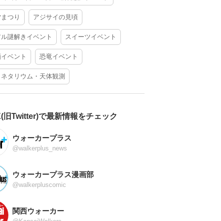
夕まつり
アジサイの見頃
アル謎解きイベント
スイーツイベント
酒イベント
恐竜イベント
ラネタリウム・天体観測
X(旧Twitter)で最新情報をチェック
ウォーカープラス
@walkerplus_news
ウォーカープラス漫画部
@walkerpluscomic
関西ウォーカー