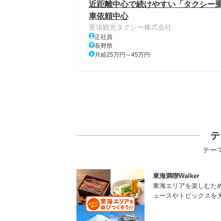
近距離中心で続けやすい「タクシー乗
車依頼中心
更埴観光タクシー株式会社
正社員
長野県
月給25万円～45万円
テ
テー
東海満喫Walker
東海エリアを楽しむた
ュースやトピックスを