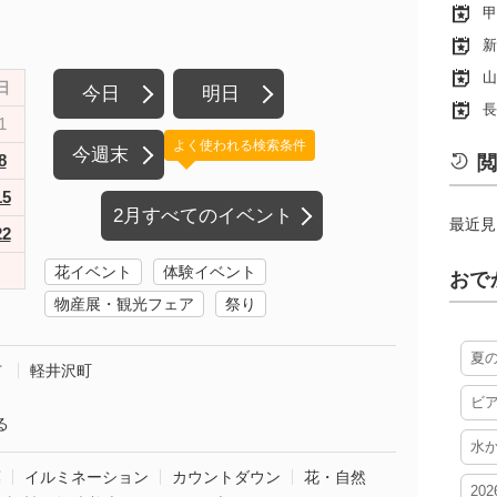
甲
新
山
日
今日
明日
長
1
よく使われる検索条件
今週末
8
閲
15
2月すべてのイベント
最近見
22
花イベント
体験イベント
おで
物産展・観光フェア
祭り
夏
市
軽井沢町
ビ
る
水
葉
イルミネーション
カウントダウン
花・自然
20