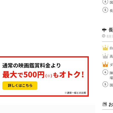
国
長
長
8月
白
高
ダ
陣
場
国
お