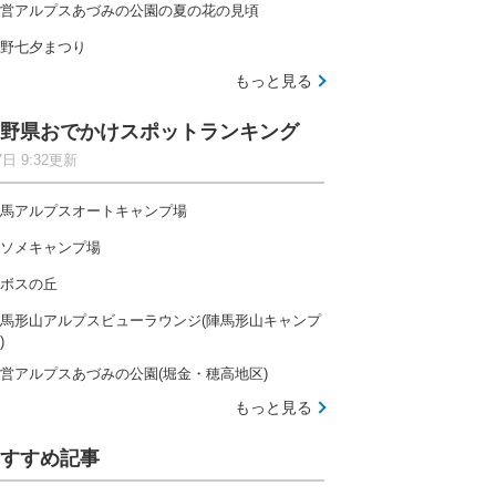
営アルプスあづみの公園の夏の花の見頃
野七夕まつり
もっと見る
野県おでかけスポットランキング
7日 9:32更新
馬アルプスオートキャンプ場
ソメキャンプ場
ボスの丘
馬形山アルプスビューラウンジ(陣馬形山キャンプ
)
営アルプスあづみの公園(堀金・穂高地区)
もっと見る
すすめ記事