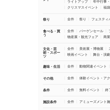
ライトアップ
年中行事
クリスマスイベント
福
全件
祭り
フェスティ
祭り
全件
バーゲンセール
食べる・買
う
物産展・観光フェア
商
全件
美術展・博物展
文化・芸
術・スポー
映画イベント
舞台・演
ツ
全件
動物関連イベント
趣味・生活
全件
体験イベント・ア
その他
全件
無料イベント
終
条件
全件
アミューズメント
施設条件