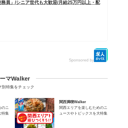
務員」/シニア世代も大歓迎/月給25万円以上・配
Sponsored by
ーマWalker
マ別特集をチェック
関西満喫Walker
めのニ
関西エリアを楽しむためのニ
大特集
ュースやトピックスを大特集