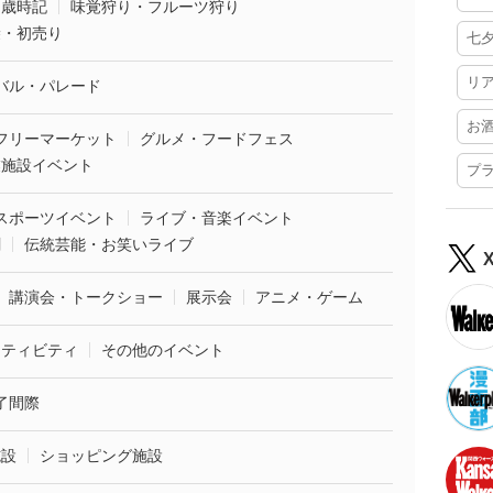
・歳時記
味覚狩り・フルーツ狩り
袋・初売り
七
リ
バル・パレード
お
フリーマーケット
グルメ・フードフェス
業施設イベント
プ
スポーツイベント
ライブ・音楽イベント
劇
伝統芸能・お笑いライブ
講演会・トークショー
展示会
アニメ・ゲーム
クティビティ
その他のイベント
了間際
施設
ショッピング施設