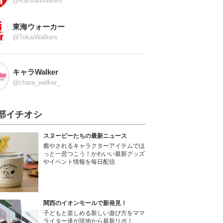
@KansaiWalkers
東海ウォーカー
@TokaiWalkers
キャラWalker
@chara_walker_
部イチオシ
スヌーピーたちの最新ニュース
癒やされるキャラクターアイテムでほ
っと一息つこう！かわいい最新グッズ
やイベント情報を毎日配信
関西のイオンモールで新発見！
子どもと楽しめる新しい遊び方をママ
ライター達が現地から最新リポ！