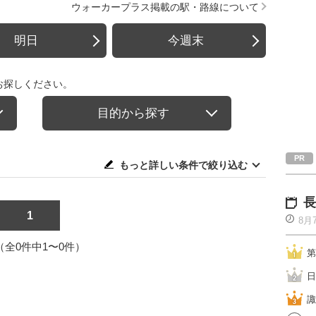
ウォーカープラス掲載の駅・路線について
明日
今週末
お探しください。
目的から探す
もっと詳しい条件で絞り込む
長
1
8月
1（全0件中1〜0件）
第
日
諏