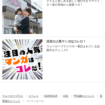
子どもと楽しめる新しい遊び方をママライ
ター達が現地から最新リポ！
注目の人気マンガはコレだ！
ウォーカープラスで今一番読まれている話
題作をチェック!!
ウォーカープラス
イベント
2026年02月
22日
甲信越のイベント
長
野県のイベント
バーゲンセール