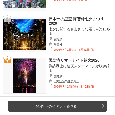
日本一の星空 阿智村七夕まつり
2026
七夕に関するさまざまな催しを楽しめ
る
長野県
阿智村
2026年7月1日(水)～8月31日(月)
諏訪湖サマーナイト花火2026
諏訪湖上に連夜スターマインが咲き誇
る
長野県
上諏訪温泉諏訪湖上
2026年7月24日(金)～8月23日(日)
4位以下のイベントを見る