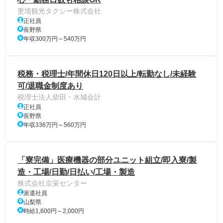
更埴観光タクシー株式会社
正社員
長野県
年収300万円～540万円
税務・税理士/年間休日120日以上/転勤なし/未経験
可/退職金制度あり
税理士法人柴田・水城会計
正社員
長野県
年収336万円～560万円
「寮完備」医療機器の部分ユニット組立/即入寮/製
造・工場/日勤/日払い/工場・製造
株式会社京栄センター
派遣社員
山梨県
時給1,600円～2,000円