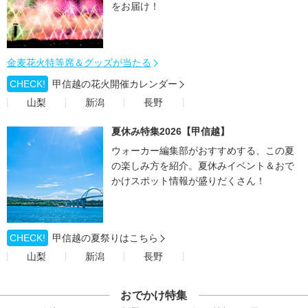
をお届け！
金麦花火特等席＆グッズが当たる
CHECK!
甲信越の花火開催カレンダー
山梨
新潟
長野
夏休み特集2026【甲信越】
ウォーカー編集部がおすすめする、この夏
の楽しみ方を紹介。夏休みイベント＆おで
かけスポット情報が盛りだくさん！
CHECK!
甲信越の夏祭りはこちら
山梨
新潟
長野
おでかけ特集