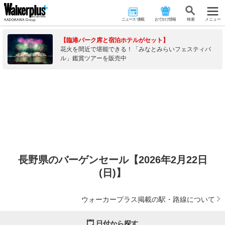
ニュース･連載
おでかけ情報
検 索
メニュー
【臨港パーク席と宿泊ホテルがセット】
花火を間近で堪能できる！「みなとみらいフェスティバ
ル」鑑賞ツアーを販売中
長野県のバーゲンセール【2026年2月22日
(日)】
ウォーカープラス掲載の駅・路線について
日付から探す