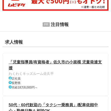
注目情報
求人情報
「児童指導員/有資格者」佐久市の小規模 児童発達支
援
わくわくキッズルーム佐久平
正社員
長野県
月給18万8,000円～
50代・60代歓迎の「タクシー乗務員」/配車依頼中
心・勤務日数も相談OK