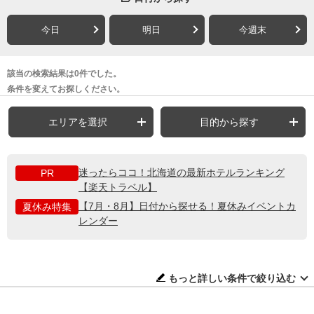
今日
明日
今週末
該当の検索結果は0件でした。
条件を変えてお探しください。
エリアを選択
目的から探す
迷ったらココ！北海道の最新ホテルランキング
PR
【楽天トラベル】
【7月・8月】日付から探せる！夏休みイベントカ
夏休み特集
レンダー
もっと詳しい条件で絞り込む