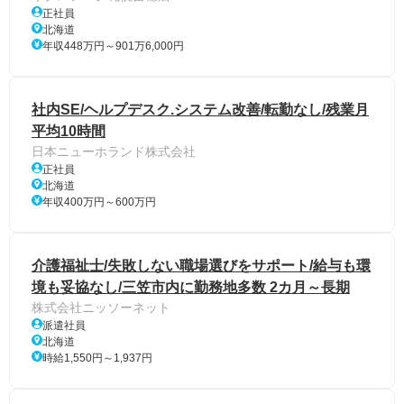
正社員
北海道
年収448万円～901万6,000円
社内SE/ヘルプデスク.システム改善/転勤なし/残業月
平均10時間
日本ニューホランド株式会社
正社員
北海道
年収400万円～600万円
介護福祉士/失敗しない職場選びをサポート/給与も環
境も妥協なし/三笠市内に勤務地多数 2カ月～長期
株式会社ニッソーネット
派遣社員
北海道
時給1,550円～1,937円