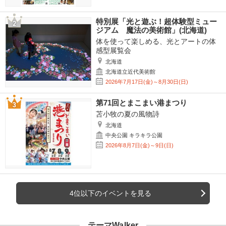
特別展「光と遊ぶ！超体験型ミュー
ジアム 魔法の美術館」(北海道)
体を使って楽しめる、光とアートの体
感型展覧会
北海道
北海道立近代美術館
2026年7月17日(金)～8月30日(日)
第71回とまこまい港まつり
苫小牧の夏の風物詩
北海道
中央公園 キラキラ公園
2026年8月7日(金)～9日(日)
4位以下のイベントを見る
テーマWalker