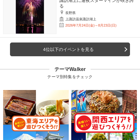
諏訪湖上に連夜スターマインが咲き誇
る
長野県
上諏訪温泉諏訪湖上
2026年7月24日(金)～8月23日(日)
4位以下のイベントを見る
テーマWalker
テーマ別特集をチェック