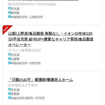
株式会社Matchbox Technologies
正社員
新潟県
年収800万円～1,000万円
NEW
山梨/上野原/食品製造 夜勤なし・イオンG/年休120
日/手当充実 給与UP×豊富なキャリア実現/食品製造
オペレーター
オリジン東秀株式会社
正社員
山梨県
年収430万円～550万円
「日勤のみ可」看護師/養護老人ホーム
社会福祉法人平成会
正社員
長野県
月給23万5,000円～27万円