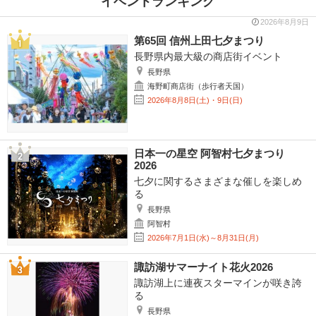
イベントランキング
2026年8月9日
第65回 信州上田七夕まつり
長野県内最大級の商店街イベント
長野県
海野町商店街（歩行者天国）
2026年8月8日(土)・9日(日)
日本一の星空 阿智村七夕まつり
2026
七夕に関するさまざまな催しを楽しめ
る
長野県
阿智村
2026年7月1日(水)～8月31日(月)
諏訪湖サマーナイト花火2026
諏訪湖上に連夜スターマインが咲き誇
る
長野県