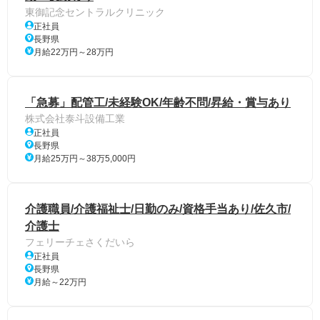
東御記念セントラルクリニック
正社員
長野県
月給22万円～28万円
「急募」配管工/未経験OK/年齢不問/昇給・賞与あり
株式会社泰斗設備工業
正社員
長野県
月給25万円～38万5,000円
介護職員/介護福祉士/日勤のみ/資格手当あり/佐久市/
介護士
フェリーチェさくだいら
正社員
長野県
月給～22万円